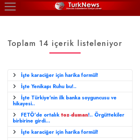
Toplam 14 içerik listeleniyor
İşte karaciğer için harika formül!
İşte Yenikapı Ruhu bu!..
İşte Türkiye'nin ilk banka soyguncusu ve
hikayesi..
FETÖ'de ortalık
toz
-
duman
!.. Örgüttekiler
birbirine girdi...
İşte karaciğer için harika formül!