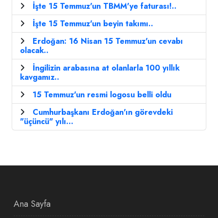
İşte 15 Temmuz'un TBMM'ye faturası!..
İşte 15 Temmuz'un beyin takımı..
Erdoğan: 16 Nisan 15 Temmuz'un cevabı
olacak..
İngilizin arabasına at olanlarla 100 yıllık
kavgamız..
15 Temmuz'un resmi logosu belli oldu
Cumhurbaşkanı Erdoğan'ın görevdeki
"üçüncü" yılı...
Ana Sayfa