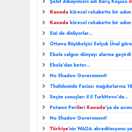
Şehit Albayımızın adı Barış Koşusu
i
Kanada
küresel rekabette bir adım
Kanada
küresel rekabette bir adım
Sizi de dinliyorlar...
Ottawa Büyükelçisi Selçuk Ünal göre
Ebola salgını dünyayı alarma geçirdi
Ebola'dan beter...
No Shadow Government!
Thalidomide Faciası mağdurlarına 16
Seçim sonuçları il il TurkNews'de...
Potanın Per
ile
ri
Kanada
'ya da acım
No Shadow Government!
Türkiye
'nin WADA akreditasyonu y