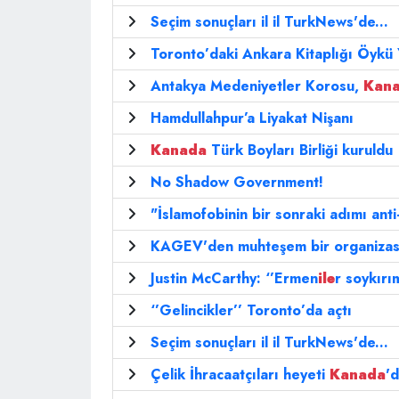
Seçim sonuçları il il TurkNews'de...
Toronto’daki Ankara Kitaplığı Öykü 
Antakya Medeniyetler Korosu,
Kan
Hamdullahpur’a Liyakat Nişanı
Kanada
Türk Boyları Birliği kuruldu
No Shadow Government!
"İslamofobinin bir sonraki adımı anti
KAGEV'den muhteşem bir organizas
Justin McCarthy: ‘’Ermen
ile
r soykırı
‘’Gelincikler’’ Toronto’da açtı
Seçim sonuçları il il TurkNews'de...
Çelik İhracaatçıları heyeti
Kanada
'd