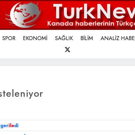
SPOR
EKONOMİ
SAĞLIK
BİLİM
ANALİZ HABE
X
steleniyor
 ger
ile
di