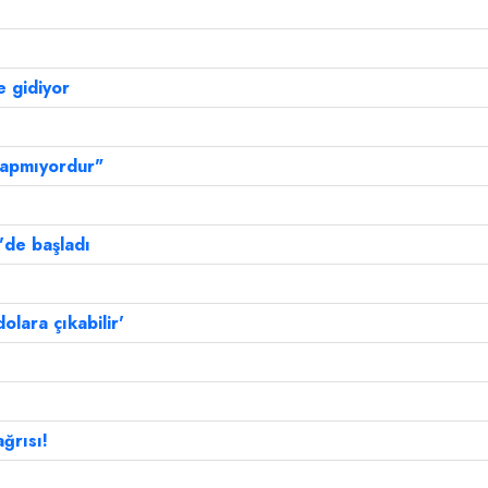
e gidiyor
 yapmıyordur"
'de başladı
olara çıkabilir'
ğrısı!