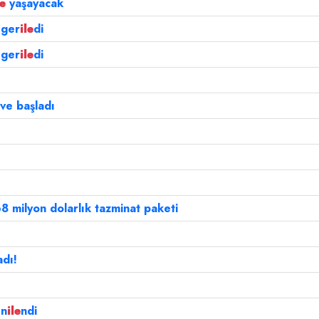
le
yaşayacak
 ger
ile
di
 ger
ile
di
ve başladı
8 milyon dolarlık tazminat paketi
adı!
en
ile
ndi