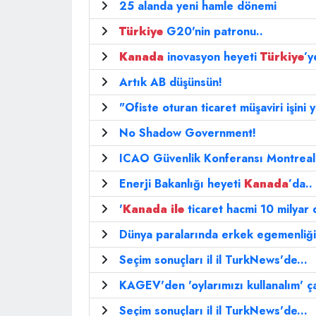
25 alanda yeni hamle dönemi
Türkiye
G20'nin patronu..
Kanada
inovasyon heyeti
Türkiye
’y
Artık AB düşünsün!
"Ofiste oturan ticaret müşaviri işini
No Shadow Government!
ICAO Güvenlik Konferansı Montreal
Enerji Bakanlığı heyeti
Kanada
’da..
'
Kanada
ile
ticaret hacmi 10 milyar d
Dünya paralarında erkek egemenliği
Seçim sonuçları il il TurkNews'de...
KAGEV'den 'oylarımızı kullanalım' ça
Seçim sonuçları il il TurkNews'de...