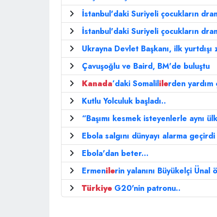
İstanbul'daki Suriyeli çocukların dr
İstanbul'daki Suriyeli çocukların dr
Ukrayna Devlet Başkanı, ilk yurtdışı z
Çavuşoğlu ve Baird, BM'de buluştu
Kanada
’daki Somalil
ile
rden yardım ç
Kutlu Yolculuk başladı..
“Başımı kesmek isteyenlerle aynı ü
Ebola salgını dünyayı alarma geçirdi
Ebola'dan beter...
Ermen
ile
rin yalanını Büyükelçi Ünal 
Türkiye
G20'nin patronu..