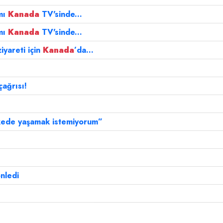
amı
Kanada
TV'sinde...
amı
Kanada
TV'sinde...
iyareti için
Kanada
’da...
ağrısı!
lkede yaşamak istemiyorum”
önledi