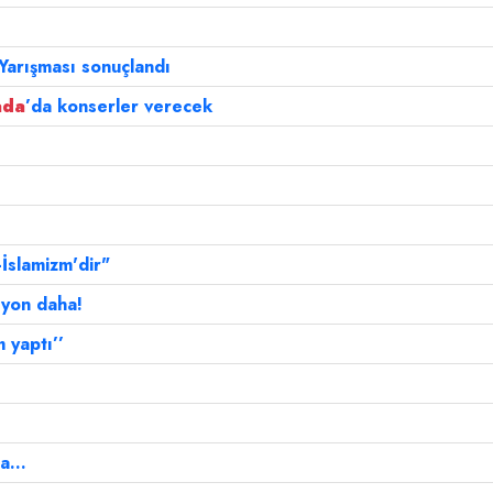
Yarışması sonuçlandı
ada
’da konserler verecek
-İslamizm'dir"
yon daha!
m yaptı’’
a...