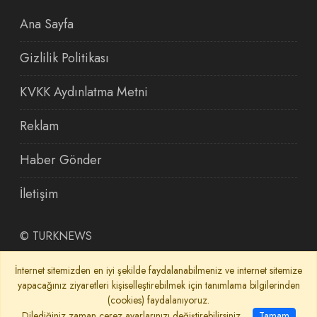
Ana Sayfa
Gizlilik Politikası
KVKK Aydınlatma Metni
Reklam
Haber Gönder
İletişim
©
TURKNEWS
İnternet sitemizden en iyi şekilde faydalanabilmeniz ve internet sitemize
yapacağınız ziyaretleri kişiselleştirebilmek için tanımlama bilgilerinden
(cookies) faydalanıyoruz.
Dilediğiniz zaman çerez ayarlarınızı değiştirebilirsiniz.
Tamam