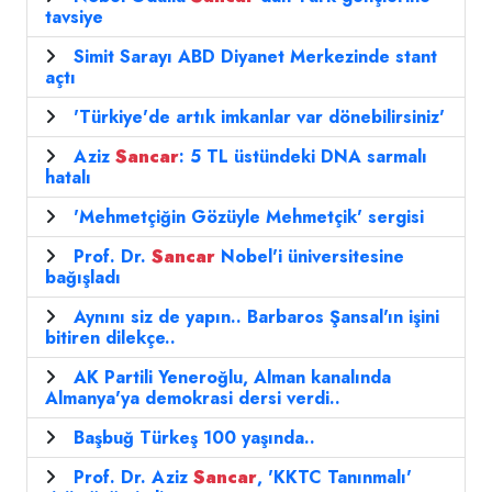
tavsiye
Simit Sarayı ABD Diyanet Merkezinde stant
açtı
'Türkiye'de artık imkanlar var dönebilirsiniz'
Aziz
Sancar
: 5 TL üstündeki DNA sarmalı
hatalı
'Mehmetçiğin Gözüyle Mehmetçik' sergisi
Prof. Dr.
Sancar
Nobel'i üniversitesine
bağışladı
Aynını siz de yapın.. Barbaros Şansal'ın işini
bitiren dilekçe..
AK Partili Yeneroğlu, Alman kanalında
Almanya'ya demokrasi dersi verdi..
Başbuğ Türkeş 100 yaşında..
Prof. Dr. Aziz
Sancar
, 'KKTC Tanınmalı'