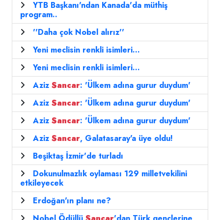
YTB Başkanı'ndan Kanada'da müthiş
program..
''Daha çok Nobel alırız''
Yeni meclisin renkli isimleri...
Yeni meclisin renkli isimleri...
Aziz
Sancar
: 'Ülkem adına gurur duydum'
Aziz
Sancar
: 'Ülkem adına gurur duydum'
Aziz
Sancar
: 'Ülkem adına gurur duydum'
Aziz
Sancar
, Galatasaray'a üye oldu!
Beşiktaş İzmir'de turladı
Dokunulmazlık oylaması 129 milletvekilini
etkileyecek
Erdoğan'ın planı ne?
Nobel Ödüllü
Sancar
'dan Türk gençlerine