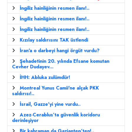
İngiliz hainliğinin resmen ilanı!..
İngiliz hainliğinin resmen ilanı!..
İngiliz hainliğinin resmen ilanı!..
Kızılay saldırısını TAK üstlendi
İran'a o darbeyi hangi örgüt vurdu?
Şehadetinin 20. yılında Efsane komutan
Cevher Dudayev...
İHH: Abluka zulümdür!
Montreal Yunus Camii'ne alçak PKK
saldırısı!..
İsrail, Gazze'yi yine vurdu..
Azez-Cerablus’ta güvenlik koridoru
derinleşiyor
Bir kahraman da Gaziantep’ten!..