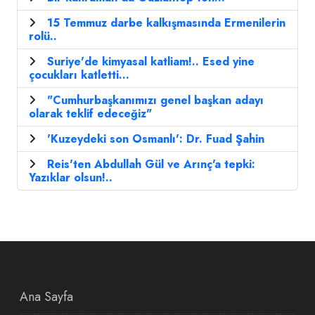
15 Temmuz darbe kalkışmasında Ermenilerin
rolü..
Suriye'de kimyasal katliam!.. Esed yine
çocukları katletti...
"Cumhurbaşkanımızı genel başkan adayı
olarak teklif edeceğiz"
'Kuzeydeki son Osmanlı': Dr. Fuad Şahin
Reis'ten Abdullah Gül ve Arınç'a tepki:
Yazıklar olsun!..
Ana Sayfa