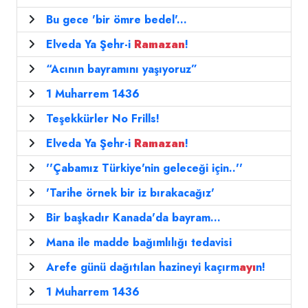
Bu gece 'bir ömre bedel'...
Elveda Ya Şehr-i
Ramazan
!
“Acının bayramını yaşıyoruz”
1 Muharrem 1436
Teşekkürler No Frills!
Elveda Ya Şehr-i
Ramazan
!
''Çabamız Türkiye'nin geleceği için..''
'Tarihe örnek bir iz bırakacağız'
Bir başkadır Kanada'da bayram...
Mana ile madde bağımlılığı tedavisi
Arefe günü dağıtılan hazineyi kaçırm
ayı
n!
1 Muharrem 1436