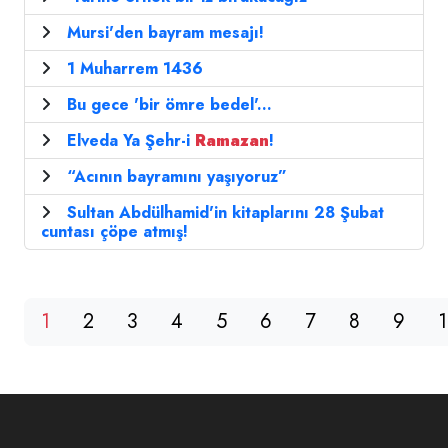
Mursi'den bayram mesajı!
1 Muharrem 1436
Bu gece 'bir ömre bedel'...
Elveda Ya Şehr-i
Ramazan
!
“Acının bayramını yaşıyoruz”
Sultan Abdülhamid'in kitaplarını 28 Şubat
cuntası çöpe atmış!
1
2
3
4
5
6
7
8
9