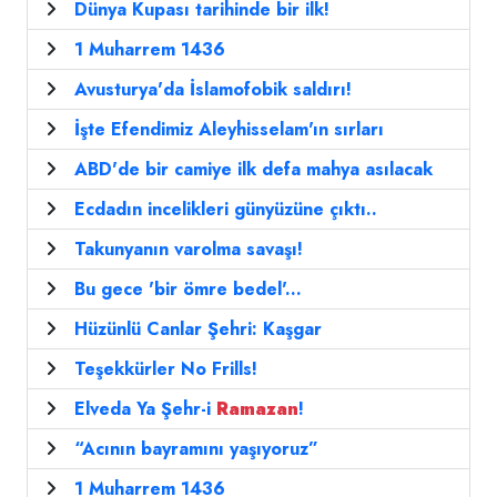
Dünya Kupası tarihinde bir ilk!
1 Muharrem 1436
Avusturya'da İslamofobik saldırı!
İşte Efendimiz Aleyhisselam'ın sırları
ABD'de bir camiye ilk defa mahya asılacak
Ecdadın incelikleri günyüzüne çıktı..
Takunyanın varolma savaşı!
Bu gece 'bir ömre bedel'...
Hüzünlü Canlar Şehri: Kaşgar
Teşekkürler No Frills!
Elveda Ya Şehr-i
Ramazan
!
“Acının bayramını yaşıyoruz”
1 Muharrem 1436