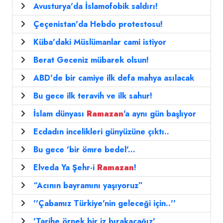
Avusturya'da İslamofobik saldırı!
Çeçenistan'da Hebdo protestosu!
Küba'daki Müslümanlar cami istiyor
Berat Geceniz mübarek olsun!
ABD'de bir camiye ilk defa mahya asılacak
Bu gece ilk teravih ve ilk sahur!
İslam dünyası
Ramazan
'a aynı gün başlıyor
Ecdadın incelikleri günyüzüne çıktı..
Bu gece 'bir ömre bedel'...
Elveda Ya Şehr-i
Ramazan
!
“Acının bayramını yaşıyoruz”
''Çabamız Türkiye'nin geleceği için..''
'Tarihe örnek bir iz bırakacağız'