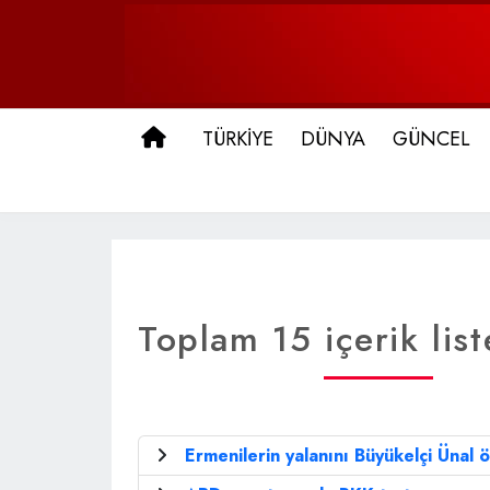
ANA SAYFA
TÜRKİYE
DÜNYA
GÜNCEL
Toplam 15 içerik list
Ermenilerin yalanını Büyükelçi Ünal ö