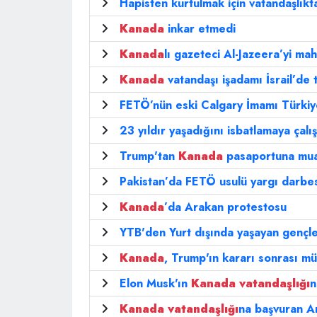
Hapisten kurtulmak için vatandaşlıkt
Kanada
inkar etmedi
Kanada
lı gazeteci Al-Jazeera’yi m
Kanada
vatandaşı işadamı İsrail’de t
FETÖ’nün eski Calgary İmamı Türkiye
23 yıldır yaşadığını isbatlamaya çalış
Trump'tan
Kanada
pasaportuna muaf
Pakistan’da FETÖ usulü yargı darbesi
Kanada
’da Arakan protestosu
YTB'den Yurt dışında yaşayan gençle
Kanada
, Trump'ın kararı sonrası mül
Elon Musk'ın
Kanada
vatandaşlığı
n
Kanada
vatandaşlığı
na başvuran Ame