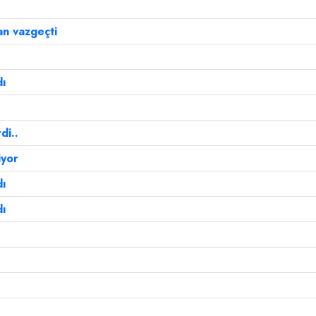
an vazgeçti
dı
di..
iyor
dı
dı