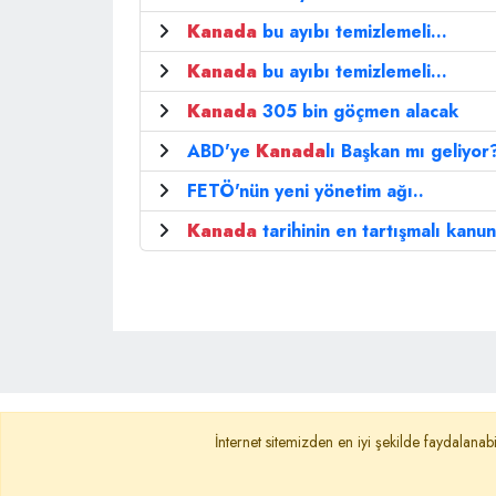
Kanada
bu ayıbı temizlemeli...
Kanada
bu ayıbı temizlemeli...
Kanada
305 bin göçmen alacak
ABD'ye
Kanada
lı Başkan mı geliyor?
FETÖ'nün yeni yönetim ağı..
Kanada
tarihinin en tartışmalı kanun
Ana Sayfa
Gizlilik Politikası
KVKK A
İnternet sitemizden en iyi şekilde faydalanabi
İletişim