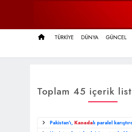
ANA SAYFA
TÜRKİYE
DÜNYA
GÜNCEL
Toplam 45 içerik lis
Pakistan'ı,
Kanada
lı paralel karıştır