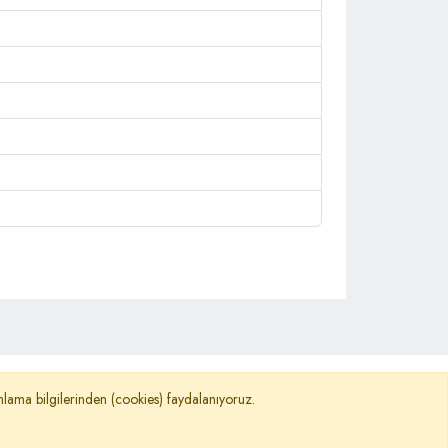
©
TURKNEWS
nımlama bilgilerinden (cookies) faydalanıyoruz.