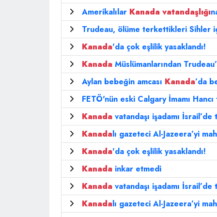
Amerikalılar
Kanada
vatandaşlığı
n
Trudeau, ölüme terkettikleri Sihler iç
Kanada
'da çok eşlilik yasaklandı!
Kanada
Müslümanlarından Trudeau’y
Aylan bebeğin amcası
Kanada
’da b
FETÖ'nün eski Calgary İmamı Hancı t
Kanada
vatandaşı işadamı İsrail’de t
Kanada
lı gazeteci Al-Jazeera’yi m
Kanada
'da çok eşlilik yasaklandı!
Kanada
inkar etmedi
Kanada
vatandaşı işadamı İsrail’de t
Kanada
lı gazeteci Al-Jazeera’yi m