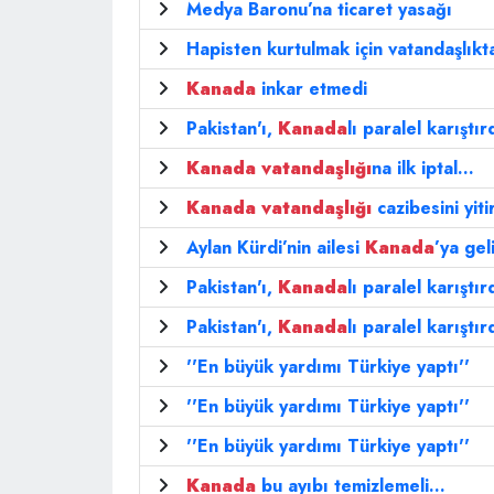
Medya Baronu’na ticaret yasağı
Hapisten kurtulmak için vatandaşlıkt
Kanada
inkar etmedi
Pakistan'ı,
Kanada
lı paralel karıştır
Kanada
vatandaşlığı
na ilk iptal...
Kanada
vatandaşlığı
cazibesini yitir
Aylan Kürdi’nin ailesi
Kanada
’ya gel
Pakistan'ı,
Kanada
lı paralel karıştır
Pakistan'ı,
Kanada
lı paralel karıştır
''En büyük yardımı Türkiye yaptı''
''En büyük yardımı Türkiye yaptı''
''En büyük yardımı Türkiye yaptı''
Kanada
bu ayıbı temizlemeli...