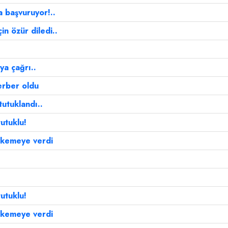
a başvuruyor!..
in özür diledi..
a çağrı..
erber oldu
utuklandı..
utuklu!
ahkemeye verdi
utuklu!
ahkemeye verdi