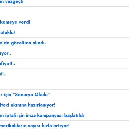
an vazgeçti
ahkemeye verdi
utuklu!
’de gözaltına alındı.
ıyor..
iyet!..
!..
r için "Senaryo Okulu"
teci akınına hazırlanıyor!
ın iptali için imza kampanyası başlatıldı
rikalıların sayısı hızla artıyor!