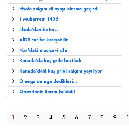
Ebola salgını dünyayı alarma geçirdi
1 Muharrem 1436
Ebola'dan beter...
AİDS tarihe karışabilir
Nar'daki mucizevi şifa
Kanada'da kuş gribi hortladı
Kanada’daki kuş gribi salgını yayılıyor
Omega omega dedikleri...
Obezitenin ilacını bulduk!
1
2
3
4
5
6
7
8
9