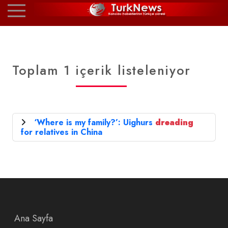
Toplam 1 içerik listeleniyor
‘Where is my family?’: Uighurs
dreading
for relatives in China
Ana Sayfa