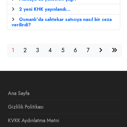
2 yeni KHK yayınlandı...
Osmanlı'da sahtekar satıcıya nasıl bir ceza
verilirdi?
1
2
3
4
5
6
7
Ana Sayfa
Gizlilik Politikası
KVKK Aydınlatma Metni