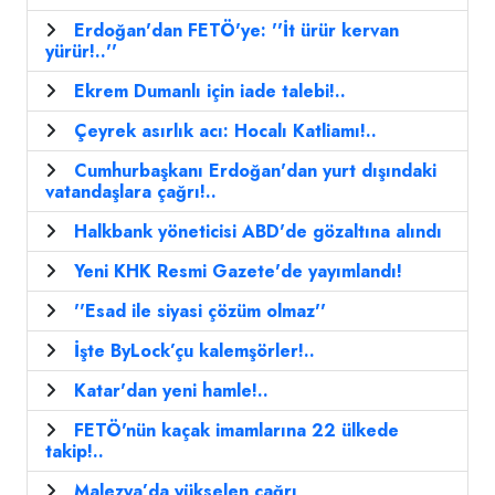
Erdoğan'dan FETÖ'ye: ''İt ürür kervan
yürür!..''
Ekrem Dumanlı için iade talebi!..
Çeyrek asırlık acı: Hocalı Katliamı!..
Cumhurbaşkanı Erdoğan'dan yurt dışındaki
vatandaşlara çağrı!..
Halkbank yöneticisi ABD'de gözaltına alındı
Yeni KHK Resmi Gazete'de yayımlandı!
''Esad ile siyasi çözüm olmaz''
İşte ByLock’çu kalemşörler!..
Katar'dan yeni hamle!..
FETÖ'nün kaçak imamlarına 22 ülkede
takip!..
Malezya’da yükselen çağrı