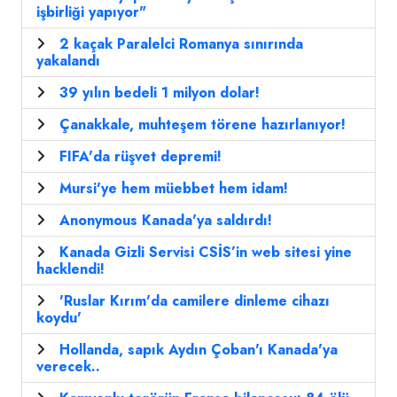
işbirliği yapıyor"
2 kaçak Paralelci Romanya sınırında
yakalandı
39 yılın bedeli 1 milyon dolar!
Çanakkale, muhteşem törene hazırlanıyor!
FIFA'da rüşvet depremi!
Mursi'ye hem müebbet hem idam!
Anonymous Kanada'ya saldırdı!
Kanada Gizli Servisi CSİS’in web sitesi yine
hacklendi!
'Ruslar Kırım'da camilere dinleme cihazı
koydu'
Hollanda, sapık Aydın Çoban'ı Kanada'ya
verecek..