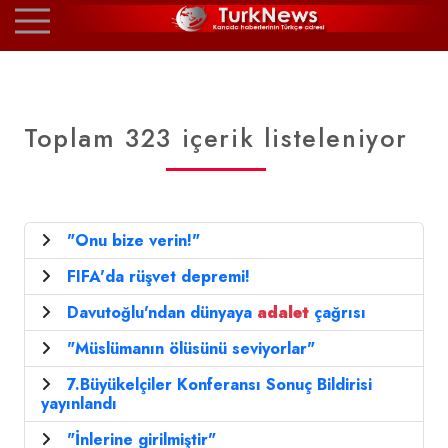
Toplam 323 içerik listeleniyor
"Onu bize verin!"
FIFA'da rüşvet depremi!
Davutoğlu'ndan dünyaya
adalet
çağrısı
"Müslümanın ölüsünü seviyorlar"
7.Büyükelçiler Konferansı Sonuç Bildirisi
yayınlandı
"İnlerine girilmiştir"