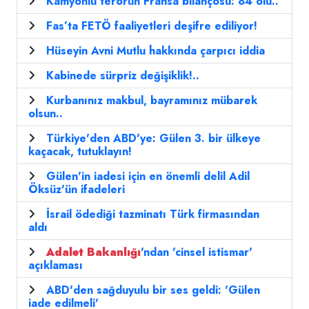
Kamyonlu terörün Fransa bilançosu: 84 ölü..
Fas’ta FETÖ faaliyetleri deşifre ediliyor!
Hüseyin Avni Mutlu hakkında çarpıcı iddia
Kabinede sürpriz değişiklik!..
Kurbanınız makbul, bayramınız mübarek
olsun..
Türkiye'den ABD'ye: Gülen 3. bir ülkeye
kaçacak, tutuklayın!
Gülen'in iadesi için en önemli delil Adil
Öksüz'ün ifadeleri
İsrail ödediği tazminatı Türk firmasından
aldı
Adalet
Bakanlığı
'ndan 'cinsel istismar'
açıklaması
ABD'den sağduyulu bir ses geldi: 'Gülen
iade edilmeli'