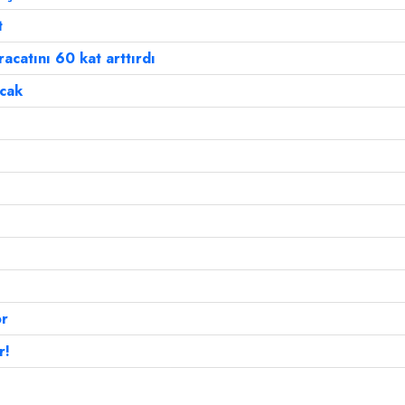
t
acatını 60 kat arttırdı
acak
or
r!