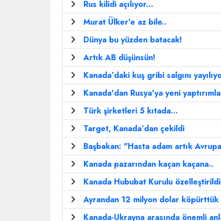
Rus kilidi açılıyor...
Murat Ülker'e az bile..
Dünya bu yüzden batacak!
Artık AB düşünsün!
Kanada’daki kuş gribi salgını yayılıy
Kanada'dan Rusya'ya yeni yaptırımla
Türk şirketleri 5 kıtada...
Target, Kanada’dan çekildi
Başbakan: "Hasta adam artık Avrup
Kanada pazarından kaçan kaçana..
Kanada Hububat Kurulu özelleştirildi
Ayrandan 12 milyon dolar köpürttük
Kanada-Ukrayna arasında önemli anl