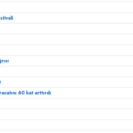
tivali
rısı
t
acatını 60 kat arttırdı