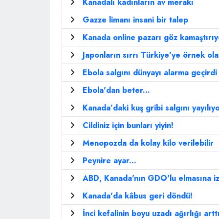
Kanadalı kadınların av merakı
Gazze limanı insani bir talep
Kanada online pazarı göz kamaştırıy
Japonların sırrı Türkiye'ye örnek ol
Ebola salgını dünyayı alarma geçirdi
Ebola'dan beter...
Kanada’daki kuş gribi salgını yayılıy
Cildiniz için bunları yiyin!
Menopozda da kolay kilo verilebilir
Peynire ayar...
ABD, Kanada'nın GDO'lu elmasına iz
Kanada'da kâbus geri döndü!
İnci kefalinin boyu uzadı ağırlığı artt