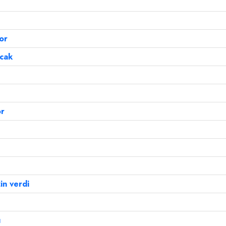
or
acak
or
in verdi
ı