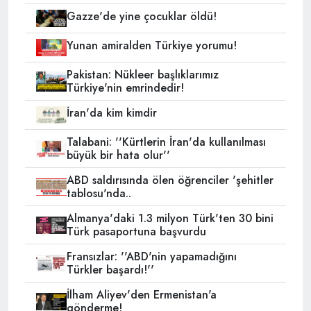
Gazze'de yine çocuklar öldü!
Yunan amiralden Türkiye yorumu!
Pakistan: Nükleer başlıklarımız
Türkiye'nin emrindedir!
İran'da kim kimdir
Talabani: ''Kürtlerin İran'da kullanılması
büyük bir hata olur''
ABD saldırısında ölen öğrenciler 'şehitler
tablosu'nda..
Almanya'daki 1.3 milyon Türk'ten 30 bini
Türk pasaportuna başvurdu
Fransızlar: ''ABD'nin yapamadığını
Türkler başardı!''
İlham Aliyev'den Ermenistan'a
gönderme!