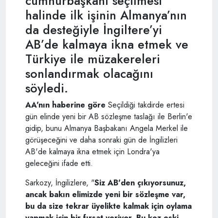
cumhurbaşkanı seçilmesi
halinde ilk işinin Almanya’nın
da desteğiyle İngiltere’yi
AB’de kalmaya ikna etmek ve
Türkiye ile müzakereleri
sonlandırmak olacağını
söyledi.
AA'nın haberine göre
Seçildiği takdirde ertesi
gün elinde yeni bir AB sözleşme taslağı ile Berlin'e
gidip, bunu Almanya Başbakanı Angela Merkel ile
görüşeceğini ve daha sonraki gün de İngilizleri
AB'de kalmaya ikna etmek için Londra'ya
geleceğini ifade etti.
Sarkozy, İngilizlere, "
Siz AB'den çıkıyorsunuz,
ancak bakın elimizde yeni bir sözleşme var,
bu da size tekrar üyelikte kalmak için oylama
yapmak için bir fırsat veriyor. Bu kez eski