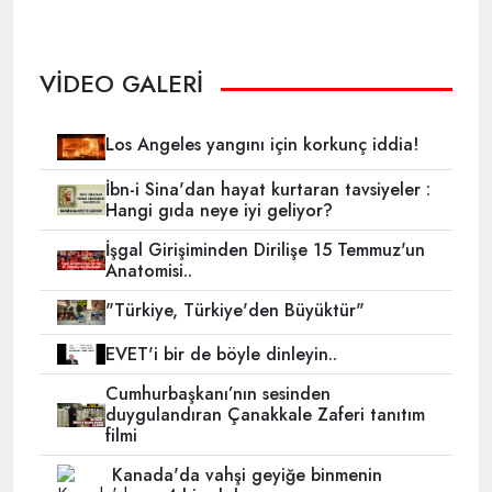
VİDEO GALERİ
Los Angeles yangını için korkunç iddia!
İbn-i Sina'dan hayat kurtaran tavsiyeler :
Hangi gıda neye iyi geliyor?
İşgal Girişiminden Dirilişe 15 Temmuz'un
Anatomisi..
"Türkiye, Türkiye'den Büyüktür"
EVET'i bir de böyle dinleyin..
Cumhurbaşkanı’nın sesinden
duygulandıran Çanakkale Zaferi tanıtım
filmi
Kanada'da vahşi geyiğe binmenin