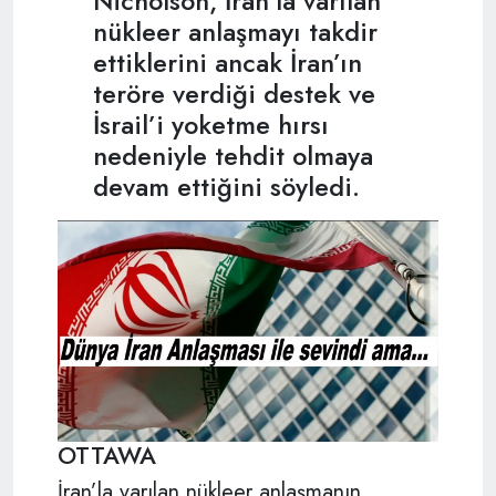
Nicholson, İran’la varılan
nükleer anlaşmayı takdir
ettiklerini ancak İran’ın
teröre verdiği destek ve
İsrail’i yoketme hırsı
nedeniyle tehdit olmaya
devam ettiğini söyledi.
OTTAWA
İran’la varılan nükleer anlaşmanın