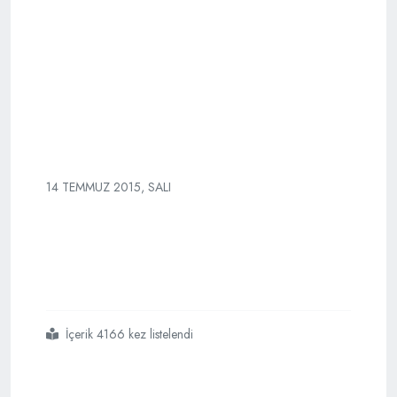
14 TEMMUZ 2015, SALI
İçerik 4166 kez listelendi
#sadece
#kanada
#ve
#israil
#üzüldü