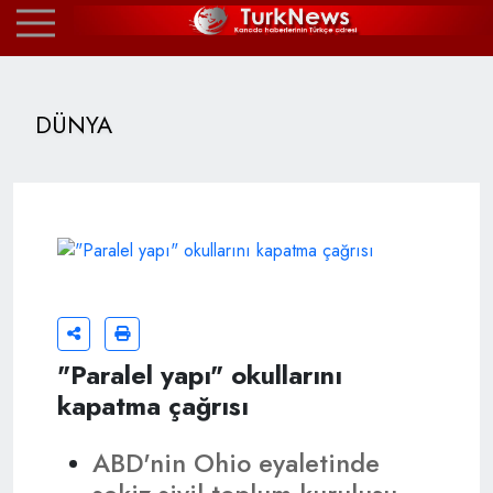
DÜNYA
"Paralel yapı" okullarını
kapatma çağrısı
ABD'nin Ohio eyaletinde