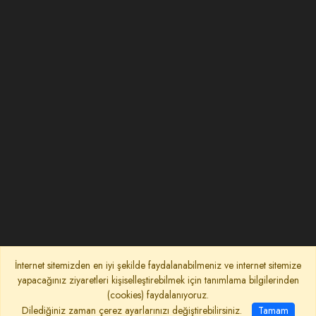
İnternet sitemizden en iyi şekilde faydalanabilmeniz ve internet sitemize
yapacağınız ziyaretleri kişiselleştirebilmek için tanımlama bilgilerinden
(cookies) faydalanıyoruz.
Dilediğiniz zaman çerez ayarlarınızı değiştirebilirsiniz.
Tamam