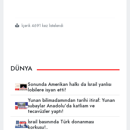
İçerik 4691 kez listelendi
#paralel
#yapı
#okullarını
#kapatma
#çağrısı
DÜNYA
Sonunda Amerikan halkı da İsrail yanlısı
lobilere isyan etti!
Yunan bilimadamından tarihi itiraf: Yunan
subaylar Anadolu'da katliam ve
tecavüzler yaptı!
İsrail basınında Türk donanması
korkusu!..