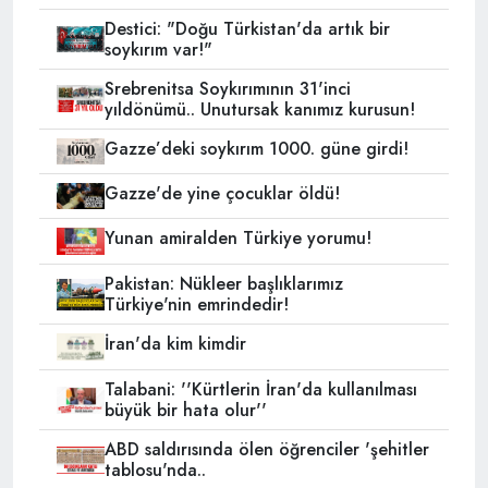
Destici: "Doğu Türkistan'da artık bir
soykırım var!"
Srebrenitsa Soykırımının 31'inci
yıldönümü.. Unutursak kanımız kurusun!
Gazze’deki soykırım 1000. güne girdi!
Gazze'de yine çocuklar öldü!
Yunan amiralden Türkiye yorumu!
Pakistan: Nükleer başlıklarımız
Türkiye'nin emrindedir!
İran'da kim kimdir
Talabani: ''Kürtlerin İran'da kullanılması
büyük bir hata olur''
ABD saldırısında ölen öğrenciler 'şehitler
tablosu'nda..