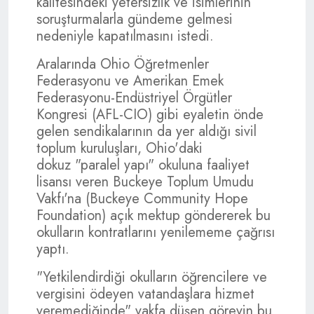
kalitesindeki yetersizlik ve isimlerinin
soruşturmalarla gündeme gelmesi
nedeniyle kapatılmasını istedi.
Aralarında Ohio Öğretmenler
Federasyonu ve Amerikan Emek
Federasyonu-Endüstriyel Örgütler
Kongresi (AFL-CIO) gibi eyaletin önde
gelen sendikalarının da yer aldığı sivil
toplum kuruluşları, Ohio'daki
dokuz "paralel yapı" okuluna faaliyet
lisansı veren Buckeye Toplum Umudu
Vakfı'na (Buckeye Community Hope
Foundation) açık mektup göndererek bu
okulların kontratlarını yenilememe çağrısı
yaptı.
"Yetkilendirdiği okulların öğrencilere ve
vergisini ödeyen vatandaşlara hizmet
veremediğinde" vakfa düşen görevin bu