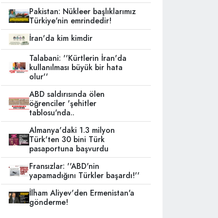
Pakistan: Nükleer başlıklarımız
Türkiye'nin emrindedir!
İran'da kim kimdir
Talabani: ''Kürtlerin İran'da
kullanılması büyük bir hata
olur''
ABD saldırısında ölen
öğrenciler 'şehitler
tablosu'nda..
Almanya'daki 1.3 milyon
Türk'ten 30 bini Türk
pasaportuna başvurdu
Fransızlar: ''ABD'nin
yapamadığını Türkler başardı!''
İlham Aliyev'den Ermenistan'a
gönderme!