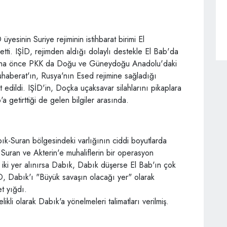
yesinin Suriye rejiminin istihbarat birimi El
etti. IŞİD, rejimden aldığı dolaylı destekle El Bab'da
 daha önce PKK da Doğu ve Güneydoğu Anadolu'daki
Muhaberat'ın, Rusya'nın Esed rejimine sağladığı
it edildi. IŞİD'in, Doçka uçaksavar silahlarını pikaplara
'a getirttiği de gelen bilgiler arasında.
ık-Suran bölgesindeki varlığının ciddi boyutlarda
 Suran ve Akterin'e muhaliflerin bir operasyon
iki yer alınırsa Dabık, Dabık düşerse El Bab'ın çok
ŞİD, Dabık'ı "Büyük savaşın olacağı yer" olarak
t yığdı.
likli olarak Dabık'a yönelmeleri talimatları verilmiş.