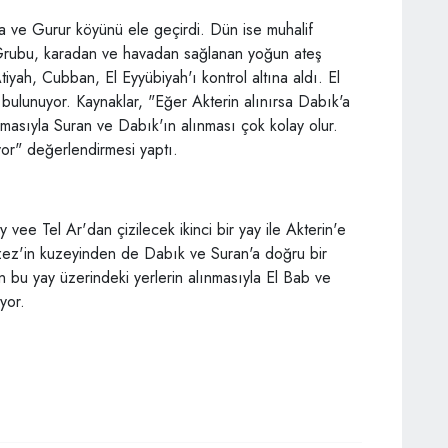
a ve Gurur köyünü ele geçirdi. Dün ise muhalif
Grubu, karadan ve havadan sağlanan yoğun ateş
tiyah, Cubban, El Eyyübiyah'ı kontrol altına aldı. El
 bulunuyor. Kaynaklar, "Eğer Akterin alınırsa Dabık'a
alınmasıyla Suran ve Dabık'ın alınması çok kolay olur.
yor" değerlendirmesi yaptı.
vee Tel Ar'dan çizilecek ikinci bir yay ile Akterin'e
Azez'in kuzeyinden de Dabık ve Suran'a doğru bir
en bu yay üzerindeki yerlerin alınmasıyla El Bab ve
yor.