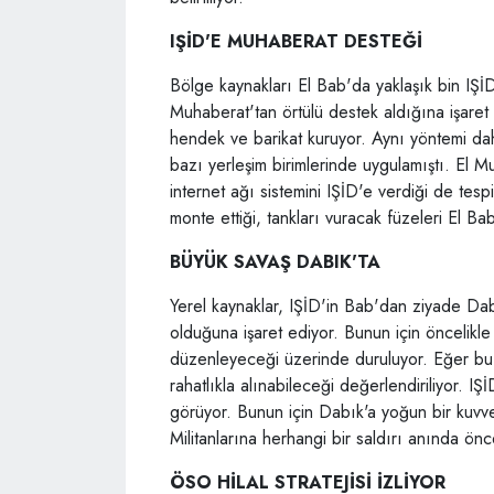
IŞİD'E MUHABERAT DESTEĞİ
Bölge kaynakları El Bab'da yaklaşık bin IŞİD ü
Muhaberat'tan örtülü destek aldığına işaret 
hendek ve barikat kuruyor. Aynı yöntemi
bazı yerleşim birimlerinde uygulamıştı. El 
internet ağı sistemini IŞİD'e verdiği de tesp
monte ettiği, tankları vuracak füzeleri El Bab
BÜYÜK SAVAŞ DABIK'TA
Yerel kaynaklar, IŞİD'in Bab'dan ziyade Dab
olduğuna işaret ediyor. Bunun için öncelikle
düzenleyeceği üzerinde duruluyor. Eğer bu 
rahatlıkla alınabileceği değerlendiriliyor. I
görüyor. Bunun için Dabık'a yoğun bir kuvve
Militanlarına herhangi bir saldırı anında önce
ÖSO HİLAL STRATEJİSİ İZLİYOR