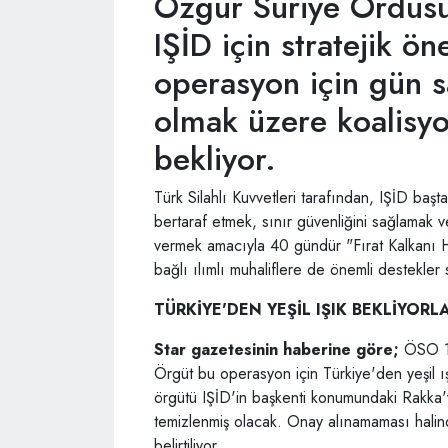
Özgür Suriye Ordusu'n
IŞİD için stratejik ö
operasyon için gün s
olmak üzere koalisyo
bekliyor.
Türk Silahlı Kuvvetleri tarafından, IŞİD başta
bertaraf etmek, sınır güvenliğini sağlamak 
vermek amacıyla 40 gündür "Fırat Kalkanı 
bağlı ılımlı muhaliflere de önemli destekler 
TÜRKİYE'DEN YEŞİL IŞIK BEKLİYORL
Star gazetesinin haberine göre;
ÖSO 12
Örgüt bu operasyon için Türkiye'den yeşil ış
örgütü IŞİD'in başkenti konumundaki Rakka'ya
temizlenmiş olacak. Onay alınamaması halin
belirtiliyor.