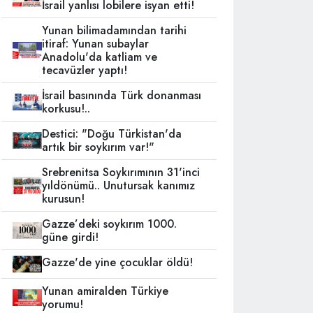
İsrail yanlısı lobilere isyan etti!
Yunan bilimadamından tarihi
itiraf: Yunan subaylar
Anadolu'da katliam ve
tecavüzler yaptı!
İsrail basınında Türk donanması
korkusu!..
Destici: "Doğu Türkistan'da
artık bir soykırım var!"
Srebrenitsa Soykırımının 31'inci
yıldönümü.. Unutursak kanımız
kurusun!
Gazze’deki soykırım 1000.
güne girdi!
Gazze'de yine çocuklar öldü!
Yunan amiralden Türkiye
yorumu!