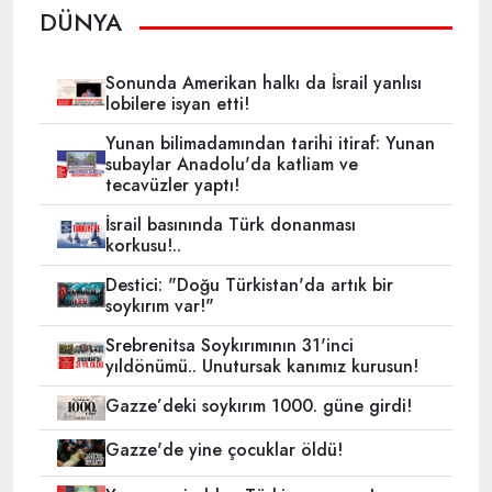
DÜNYA
Sonunda Amerikan halkı da İsrail yanlısı
lobilere isyan etti!
Yunan bilimadamından tarihi itiraf: Yunan
subaylar Anadolu'da katliam ve
tecavüzler yaptı!
İsrail basınında Türk donanması
korkusu!..
Destici: "Doğu Türkistan'da artık bir
soykırım var!"
Srebrenitsa Soykırımının 31'inci
yıldönümü.. Unutursak kanımız kurusun!
Gazze’deki soykırım 1000. güne girdi!
Gazze'de yine çocuklar öldü!