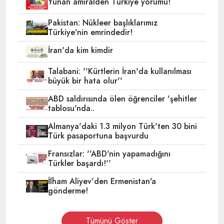
Yunan amiralden Türkiye yorumu!
Pakistan: Nükleer başlıklarımız
Türkiye'nin emrindedir!
İran'da kim kimdir
Talabani: ''Kürtlerin İran'da kullanılması
büyük bir hata olur''
ABD saldırısında ölen öğrenciler 'şehitler
tablosu'nda..
Almanya'daki 1.3 milyon Türk'ten 30 bini
Türk pasaportuna başvurdu
Fransızlar: ''ABD'nin yapamadığını
Türkler başardı!''
İlham Aliyev'den Ermenistan'a
gönderme!
Tümünü Göster