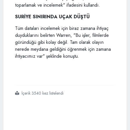
toparlamak ve incelemek" ifadesini kullandı.
SURİYE SINIRINDA UÇAK DÜŞTÜ
Tüm dataları incelemek için biraz zamana ihtiyaç
duyduklarını belirten Warren, "Bu işler, filmlerde
göründüğü gibi kolay değil. Tam olarak olayın
nerede meydana geldiğini öğrenmek için zamana
ihtiyacımız var" şeklinde konuştu.
İçerik 3540 kez listelendi
#obama
#rus savaş uçağı düşürülmesi
#doğal kararlılık operasyonu sözcüsü
#albay steve warren