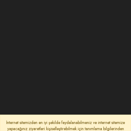
İnternet sitemizden en iyi şekilde faydalanabilmeniz ve internet sitemize
yapacağınız ziyaretleri kişiselleştirebilmek için tanımlama bilgilerinden