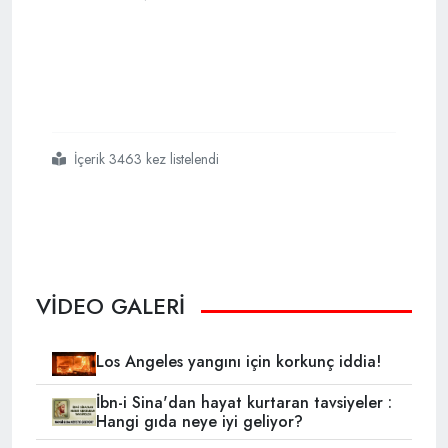
İçerik 3463 kez listelendi
#new
#yorkta
#dua
#mitingi
VİDEO GALERİ
Los Angeles yangını için korkunç iddia!
İbn-i Sina'dan hayat kurtaran tavsiyeler :
Hangi gıda neye iyi geliyor?