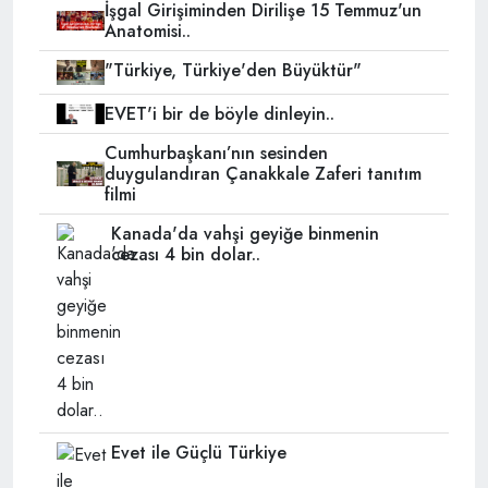
İşgal Girişiminden Dirilişe 15 Temmuz'un
Anatomisi..
"Türkiye, Türkiye'den Büyüktür"
EVET'i bir de böyle dinleyin..
Cumhurbaşkanı’nın sesinden
duygulandıran Çanakkale Zaferi tanıtım
filmi
Kanada'da vahşi geyiğe binmenin
cezası 4 bin dolar..
Evet ile Güçlü Türkiye