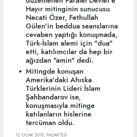
düzenlenen Paralel Devlet'e
Hayır mitinginin sunucusu
Necati Özer, Fethullah
Gülen'in beddua seanslarına
cevaben yaptığı konuşmada,
Türk-İslam alemi için "dua"
etti, katılımcılar da hep bir
ağızdan "amin" dedi.
Mitingde konuşan
Amerika'daki Ahıska
Türklerinin Lideri İslam
Şahbandarov ise,
konuşmasıyla mitinge
katılanların hislerine
tercüman oldu.
12 OCAK 2015, PAZARTESI