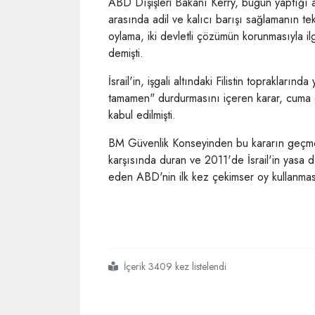
ABD Dışişleri Bakanı Kerry, bugün yaptığı açıkl
arasında adil ve kalıcı barışı sağlamanın te
oylama, iki devletli çözümün korunmasıyla il
demişti.
İsrail'in, işgali altındaki Filistin topraklarınd
tamamen" durdurmasını içeren karar, cuma g
kabul edilmişti.
BM Güvenlik Konseyinden bu kararın geçmesin
karşısında duran ve 2011'de İsrail'in yasa dı
eden ABD'nin ilk kez çekimser oy kullanması 
İçerik 3409 kez listelendi
#israil başbakanı binyamin netanyahu
#abd dışişleri bakanı kerry
#bmgk kararı