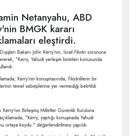
nyamin Netanyahu, ABD
ry'nin BMGK kararı
lamaları eleştirdi.
işleri Bakanı John Kerry'nin, İsrail-Filistin sorununa
tererek, "Kerry, Yahudi yerleşim birimleri konusunda
ullandı.
mada, Kerry'nin konuşmasında, Filistinlilerin bir
erinin temel sebeplerine yer vermediği belirtildi.
kı Kerry'nin Birleşmiş Milletler Güvenlik Kuruluna
n açıklamada, "Kerry, yaptığı konuşmada Yahudi
unu ortaya koydu." değerlendirilmesi yapıldı.