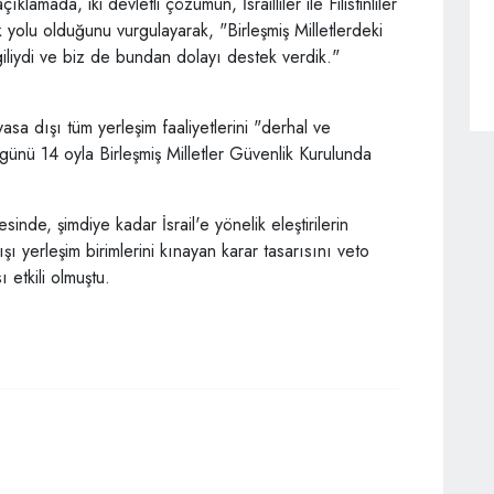
amada, iki devletli çözümün, İsrailliler ile Filistinliler
k yolu olduğunu vurgulayarak, "Birleşmiş Milletlerdeki
giliydi ve biz de bundan dolayı destek verdik."
a yasa dışı tüm yerleşim faaliyetlerini "derhal ve
ünü 14 oyla Birleşmiş Milletler Güvenlik Kurulunda
de, şimdiye kadar İsrail'e yönelik eleştirilerin
şı yerleşim birimlerini kınayan karar tasarısını veto
etkili olmuştu.