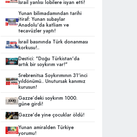
İsrail yanlısı lobilere isyan etti!
Yunan bilimadamından tarihi
itiraf: Yunan subaylar
Anadolu'da katliam ve
tecavüzler yaptı!
İsrail basınında Türk donanması
korkusu!..
Destici: "Doğu Türkistan'da
artık bir soykırım var!"
Srebrenitsa Soykırımının 31'inci
yıldönümü.. Unutursak kanımız
kurusun!
Gazze’deki soykırım 1000.
güne girdi!
Gazze'de yine çocuklar öldü!
Yunan amiralden Türkiye
yorumu!