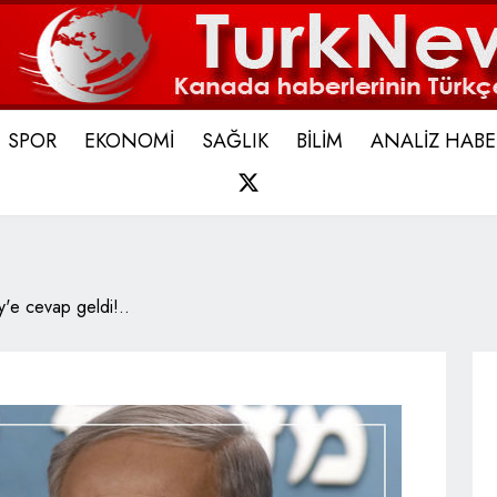
SPOR
EKONOMİ
SAĞLIK
BİLİM
ANALİZ HABE
X
'e cevap geldi!..