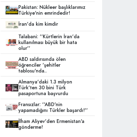
Pakistan: Nükleer başlıklarımız
Türkiye'nin emrindedir!
İran'da kim kimdir
Talabani: ''Kürtlerin İran'da
kullanılması büyük bir hata
olur''
ABD saldırısında ölen
öğrenciler 'şehitler
tablosu'nda..
Almanya'daki 1.3 milyon
Türk'ten 30 bini Türk
pasaportuna başvurdu
Fransızlar: ''ABD'nin
yapamadığını Türkler başardı!''
İlham Aliyev'den Ermenistan'a
gönderme!