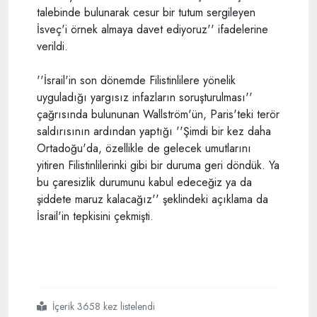
talebinde bulunarak cesur bir tutum sergileyen
İsveç'i örnek almaya davet ediyoruz'' ifadelerine
verildi.
''İsrail'in son dönemde Filistinlilere yönelik
uyguladığı yargısız infazların soruşturulması''
çağrısında bulununan Wallström'ün, Paris'teki terör
saldırısının ardından yaptığı ''Şimdi bir kez daha
Ortadoğu'da, özellikle de gelecek umutlarını
yitiren Filistinlilerinki gibi bir duruma geri döndük. Ya
bu çaresizlik durumunu kabul edeceğiz ya da
şiddete maruz kalacağız'' şeklindeki açıklama da
İsrail'in tepkisini çekmişti.
İçerik 3658 kez listelendi
#netanyahu
#isveç dışişleri bakanı wallström
#filistin
#israil
#ortadoğu