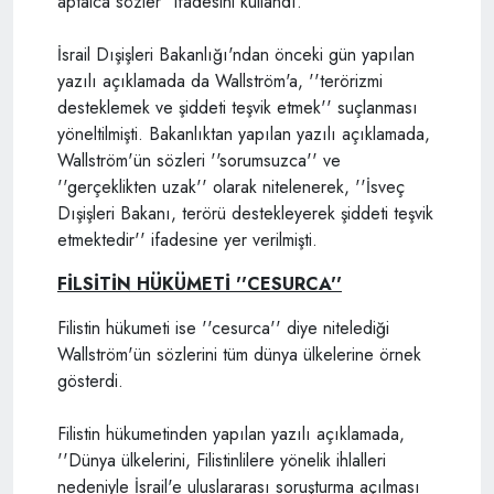
aptalca sözler" ifadesini kullandı.
İsrail Dışişleri Bakanlığı'ndan önceki gün yapılan
yazılı açıklamada da Wallström'a, ''terörizmi
desteklemek ve şiddeti teşvik etmek'' suçlanması
yöneltilmişti. Bakanlıktan yapılan yazılı açıklamada,
Wallström'ün sözleri ''sorumsuzca'' ve
''gerçeklikten uzak'' olarak nitelenerek, ''İsveç
Dışişleri Bakanı, terörü destekleyerek şiddeti teşvik
etmektedir'' ifadesine yer verilmişti.
FİLSİTİN HÜKÜMETİ ''CESURCA''
Filistin hükumeti ise ''cesurca'' diye nitelediği
Wallström'ün sözlerini tüm dünya ülkelerine örnek
gösterdi.
Filistin hükumetinden yapılan yazılı açıklamada,
''Dünya ülkelerini, Filistinlilere yönelik ihlalleri
nedeniyle İsrail'e uluslararası soruşturma açılması