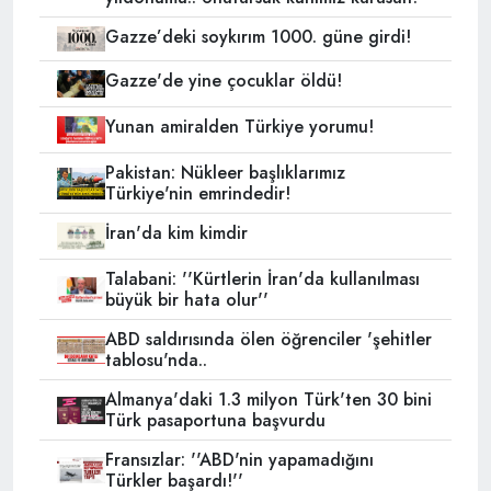
Gazze’deki soykırım 1000. güne girdi!
Gazze'de yine çocuklar öldü!
Yunan amiralden Türkiye yorumu!
Pakistan: Nükleer başlıklarımız
Türkiye'nin emrindedir!
İran'da kim kimdir
Talabani: ''Kürtlerin İran'da kullanılması
büyük bir hata olur''
ABD saldırısında ölen öğrenciler 'şehitler
tablosu'nda..
Almanya'daki 1.3 milyon Türk'ten 30 bini
Türk pasaportuna başvurdu
Fransızlar: ''ABD'nin yapamadığını
Türkler başardı!''