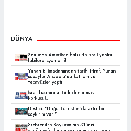
DÜNYA
Sonunda Amerikan halkı da İsrail yanlısı
lobilere isyan etti!
Yunan bilimadamından tarihi itiraf: Yunan
subaylar Anadolu'da katliam ve
tecavüzler yaptı!
İsrail basınında Türk donanması
korkusu!..
Destici: "Doğu Türkistan'da artık bir
soykırım var!"
Srebrenitsa Soykırımının 31'inci
yıldönümü.. Unutursak kanımız kurusun!