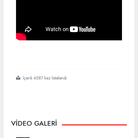
İçerik 4587 kez listelendi
#ndp
#lideri
#mulcairden
#kanadalı
#müslümanlara
#çağrı
VİDEO GALERİ