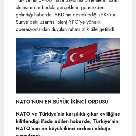
Türkiye'nin S-400 Hava Savunma Sistemlerini satın
almasının ardındaki gerçeklerin görmezden
gelindiği haberde, ABD'nin desteklediği (PKK'nın
Suriye'deki uzantısı olan) YPG'ye yönelik
operasyonlardan duyulan rahatsızlık dile getirlidi.
NATO'NUN EN BÜYÜK İKİNCİ ORDUSU
NATO ve Türkiye'nin karşılıklı çıkar evliliğine
kilitlendiği ifade edilen haberde, Türkiye'nin
NATO'nun en büyük ikinci ordusu olduğu
vurgulandı.