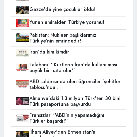
Gazze'de yine çocuklar öldü!
Yunan amiralden Türkiye yorumu!
Pakistan: Nükleer başlıklarımız
Türkiye'nin emrindedir!
İran'da kim kimdir
Talabani: ''Kürtlerin İran'da kullanılması
büyük bir hata olur''
ABD saldırısında ölen öğrenciler 'şehitler
tablosu'nda..
Almanya'daki 1.3 milyon Türk'ten 30 bini
Türk pasaportuna başvurdu
Fransızlar: ''ABD'nin yapamadığını
Türkler başardı!''
İlham Aliyev'den Ermenistan'a