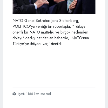
NATO Genel Sekreteri Jens Stoltenberg,
POLITICO'ya verdiği bir röportajda, "Türkiye
önemli bir NATO müttefiki ve birçok nedenden
dolayı" dediği hatırlatılan haberde, 'NATO'nun
Türkiye'ye ihtiyacı var,' denildi.
İçerik 1155 kez listelendi
#nato
#türkiyeye
#muhtaç