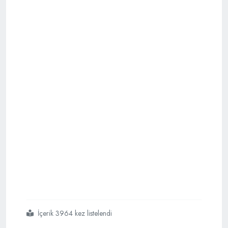
İçerik 3964 kez listelendi
#budaklı kaplıcası