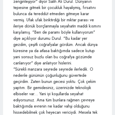
zenginleşiyor" diyor Salih Ali Durul. Dünyanın
tepesine gitmek bir çocukluk hayaliymiş, fırsatını
bulunca da tereddüt etmeden gitmeye karar
vermiş. Ufak ufak biriktirdiği bir miktar parası ve
ileriye dönük borçlanmayla seyahatin maddi kısmını
karşılamış. "Ben de paramı böyle kullanıyorum"
diye açıklıyor durumu Durul. "Bu kadar yer
gezdim, çeşitli coğrafyalar gördüm. Ancak dünya
küresine ya da atlasa baktığımda sadece kutup
yani sonsuz buzlu olan bu coğrafya gözümde
canlanıyor" diye anlatıyor hislerini.
"Sürekli manzara seyrede seyrede ilerledik. O
nedenle günümün çoğunluğunu güvertede
geçirdim. Zaten bunun gecesi yoktu. Çok çekim
yaptım. Bir gemidesiniz, üzerinizde teknolojik
elbiseler var... Yani iyi koşullarda seyahat
ediyorsunuz. Ama tüm bunlara rağmen çevreye
baktığımda evrenin ne kadar vahşi olduğunu
hissedebilmek çok heyecan vericiydi. Mesela tek