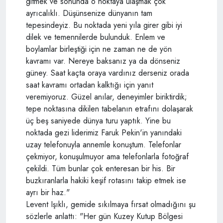
gitmek ve sonunda o noktaya ulaşmak çok
ayrıcalıklı. Düşünsenize dünyanın tam
tepesindeyiz. Bu noktada yeni yıla girer gibi iyi
dilek ve temennilerde bulunduk. Enlem ve
boylamlar birleştiği için ne zaman ne de yön
kavramı var. Nereye baksanız ya da dönseniz
güney. Saat kaçta oraya vardınız derseniz orada
saat kavramı ortadan kalktığı için yanıt
veremiyoruz. Güzel anılar, deneyimler biriktirdik;
tepe noktasına dikilen tabelanın etrafını dolaşarak
üç beş saniyede dünya turu yaptık. Yine bu
noktada gezi liderimiz Faruk Pekin'in yanındaki
uzay telefonuyla annemle konuştum. Telefonlar
çekmiyor, konuşulmuyor ama telefonlarla fotoğraf
çekildi. Tüm bunlar çok enteresan bir his. Bir
buzkıranlarla hakiki keşif rotasını takip etmek ise
ayrı bir haz."
Levent Işıklı, gemide sıkılmaya fırsat olmadığını şu
sözlerle anlattı: "Her gün Kuzey Kutup Bölgesi