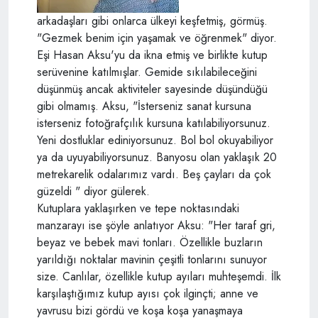
arkadaşları gibi onlarca ülkeyi keşfetmiş, görmüş.
"Gezmek benim için yaşamak ve öğrenmek" diyor.
Eşi Hasan Aksu'yu da ikna etmiş ve birlikte kutup
serüvenine katılmışlar. Gemide sıkılabileceğini
düşünmüş ancak aktiviteler sayesinde düşündüğü
gibi olmamış. Aksu, "İsterseniz sanat kursuna
isterseniz fotoğrafçılık kursuna katılabiliyorsunuz.
Yeni dostluklar ediniyorsunuz. Bol bol okuyabiliyor
ya da uyuyabiliyorsunuz. Banyosu olan yaklaşık 20
metrekarelik odalarımız vardı. Beş çayları da çok
güzeldi " diyor gülerek.
Kutuplara yaklaşırken ve tepe noktasındaki
manzarayı ise şöyle anlatıyor Aksu: "Her taraf gri,
beyaz ve bebek mavi tonları. Özellikle buzların
yarıldığı noktalar mavinin çeşitli tonlarını sunuyor
size. Canlılar, özellikle kutup ayıları muhteşemdi. İlk
karşılaştığımız kutup ayısı çok ilginçti; anne ve
yavrusu bizi gördü ve koşa koşa yanaşmaya