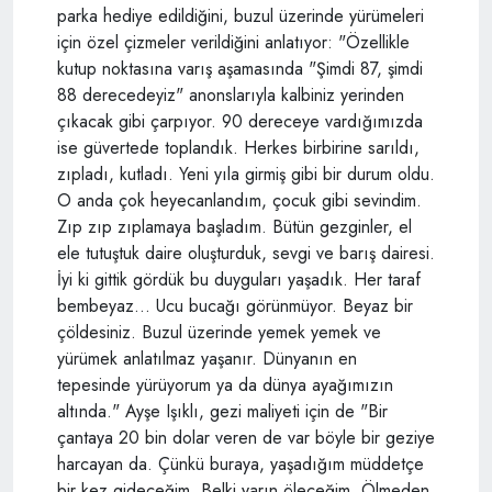
parka hediye edildiğini, buzul üzerinde yürümeleri
için özel çizmeler verildiğini anlatıyor: "Özellikle
kutup noktasına varış aşamasında "Şimdi 87, şimdi
88 derecedeyiz" anonslarıyla kalbiniz yerinden
çıkacak gibi çarpıyor. 90 dereceye vardığımızda
ise güvertede toplandık. Herkes birbirine sarıldı,
zıpladı, kutladı. Yeni yıla girmiş gibi bir durum oldu.
O anda çok heyecanlandım, çocuk gibi sevindim.
Zıp zıp zıplamaya başladım. Bütün gezginler, el
ele tutuştuk daire oluşturduk, sevgi ve barış dairesi.
İyi ki gittik gördük bu duyguları yaşadık. Her taraf
bembeyaz... Ucu bucağı görünmüyor. Beyaz bir
çöldesiniz. Buzul üzerinde yemek yemek ve
yürümek anlatılmaz yaşanır. Dünyanın en
tepesinde yürüyorum ya da dünya ayağımızın
altında." Ayşe Işıklı, gezi maliyeti için de "Bir
çantaya 20 bin dolar veren de var böyle bir geziye
harcayan da. Çünkü buraya, yaşadığım müddetçe
bir kez gideceğim. Belki yarın öleceğim. Ölmeden