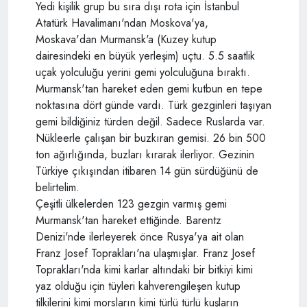
Yedi kişilik grup bu sıra dışı rota için İstanbul
Atatürk Havalimanı'ndan Moskova'ya,
Moskava'dan Murmansk'a (Kuzey kutup
dairesindeki en büyük yerleşim) uçtu. 5.5 saatlik
uçak yolculuğu yerini gemi yolculuğuna bıraktı.
Murmansk'tan hareket eden gemi kutbun en tepe
noktasına dört günde vardı. Türk gezginleri taşıyan
gemi bildiğiniz türden değil. Sadece Ruslarda var.
Nükleerle çalışan bir buzkıran gemisi. 26 bin 500
ton ağırlığında, buzları kırarak ilerliyor. Gezinin
Türkiye çıkışından itibaren 14 gün sürdüğünü de
belirtelim.
Çeşitli ülkelerden 123 gezgin varmış gemi
Murmansk'tan hareket ettiğinde. Barentz
Denizi'nde ilerleyerek önce Rusya'ya ait olan
Franz Josef Toprakları'na ulaşmışlar. Franz Josef
Toprakları'nda kimi karlar altındaki bir bitkiyi kimi
yaz olduğu için tüyleri kahverengileşen kutup
tilkilerini kimi morsların kimi türlü türlü kuşların