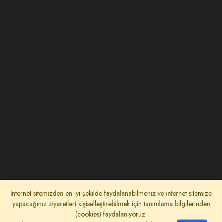
İnternet sitemizden en iyi şekilde faydalanabilmeniz ve internet sitemize
yapacağınız ziyaretleri kişiselleştirebilmek için tanımlama bilgilerinden
(cookies) faydalanıyoruz.