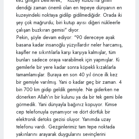
kez gittiğini belirterek, "'Kuzey Kutbu'na gittim'
dendiği zaman önemli olan en tepeye dünyanın en
kuzeyindeki noktaya gidilip gidilmediğidir. Orada iki
şey çok mağrurdu; biri kutup ayısı diğeri nükleerle
çalışan buzkıran gemisi" diyor.
Pekin, şöyle devam ediyor: "90 dereceye ayak
basana kadar insanoğlu yüzyıllardır neler harcamış,
kaşifler ne sıkıntılarla karşı karşıya kalmışlar, tüm
bunları sadece oraya varabilmek için yapmışlar. Ki
gemilerle bir yere kadar sonra köpekli kızaklarla
tamamlamışlar. Buraya en son 40 yıl önce ilk kez
bir gemiyle varılmış. Yani o kadar geç bir zaman. 4
bin 700 km gidip geldik gemiyle. Ne giderken ne
dönerken Allah'ın bir kulunu ya da bir tek gemi bile
görmedik. Yani dünyayla bağınız kopuyor. Kimse
cep telefonuyla oynamıyor ve dört dörtlük bir
elektronik detoks gezisi oluyor. Yanımda uzay
telefonu vardı. Gezginlerimiz tam tepe noktada
yakınlarını arayarak duygularını sevinçlerini