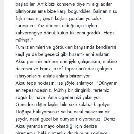
başladılar. Artık bizi konserve diye mi algıladılar
bilmiyorum ama bize karşı böğürdüler. Balinanın su
fışkırtmasını, çeşitli kuşları gördüm yolculuk
süresince. Yaz dönemi olduğu için tüyleri
kahverengiye dönük kutup tilkilerini gördük. Hepsi
müthişti."
Tüm izlenimleri ve gördükleri karşısında kendilerini
kaşif ya da belgeselci gibi hissettiklerini anlatan
Aksu geminin nükleer enerjiyle çalışmasını, makine
dairesini ve Franz Jozef Toprakları'ndaki çalışma
istasyonlarını anlata anlata bitiremiyor.
Aksu tepe noktasını ise şöyle anlatıyor: "Dünyanın
en tepesindesiniz. Müthiş bir dinginlik, tertemiz
soğuk bir hava. Ama ciğerlerinizi yakmıyor.
Gemideki diğer kişiler bile size kalabalık geliyor.
Doğaya bakıyorsunuz ve bu nasıl muazzam bir
şeydir, nasıl güzel bir dünyadır diyorsunuz. Deniz
Aksu yanında mayo olmadığı için denize
girememiş, hâlâ pişmanlık duyduğunu söylüyor.