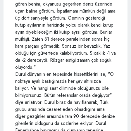
gören benim, okyanusu geçerken deniz üzerinde
uçan balina gördüm. İspatlamam mümkün değil ama
üç dört saniyeyle gördüm. Geminin gösterdiği
kutup ayılarının haricinde yolcu olarak kendi kutup
ayım diyebileceğim iki kutup ayısı gördüm. Bunlar
müthişti. Zaten 81 derece paralelinden sonra hiç
kara parçası görmedik. Sonsuz bir beyazlık. Yaz
olduğu için güvertede kalabiliyordum. Sıcaklık -1 ya
da -2 dereceydi. Rüzgar estiği zaman çok soğuk
oluyordu."
Durul dünyanın en tepesinde hissettiklerini ise, "O
noktaya ayak bastığınızda her şey altınızda
kalıyor. Ve hangi saat diliminde olduğunuzu bile
bilmiyorsunuz. Bütün referanslar orada değişiyor"
diye anlatıyor. Durul biraz da hayıflanarak, Türk
grubu arasında cesaret eden olmadığını ama
diğer gezginler arasında tam 90 derecede denize
girenlerin olduğunu da sözlerine ekliyor. Durul
Fenerbahçe bayrağını da dünyanın tepesine