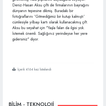
Deniz-Hasan Aksu çifti de firmalarının bayrağını
dünyanın tepesine dikmiş. Buradaki bir
fotoğraflarını 'Gitmediğimiz bir kutup kalmıştı'
cümlesiyle yılbaşı kartı olarak kullanacakmış çift.
Aksu bu seyahat için "Yaşla falan da ilgisi yok.
İstemek önemli. Sağlığınız yerindeyse her yere
gidersiniz" diyor.
İçerik 4164 kez listelendi
#kuzey
#kutbu nda
#türk
#bayrağı
BİLİM - TEKNOLOJİ