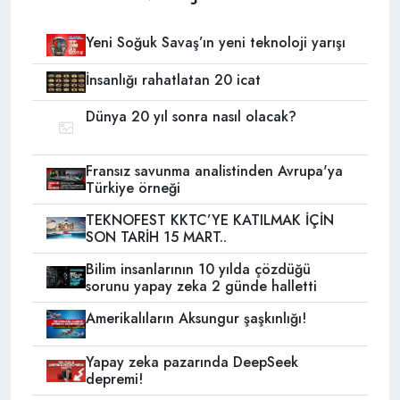
Yeni Soğuk Savaş’ın yeni teknoloji yarışı
İnsanlığı rahatlatan 20 icat
Dünya 20 yıl sonra nasıl olacak?
Fransız savunma analistinden Avrupa'ya
Türkiye örneği
TEKNOFEST KKTC’YE KATILMAK İÇİN
SON TARİH 15 MART..
Bilim insanlarının 10 yılda çözdüğü
sorunu yapay zeka 2 günde halletti
Amerikalıların Aksungur şaşkınlığı!
Yapay zeka pazarında DeepSeek
depremi!