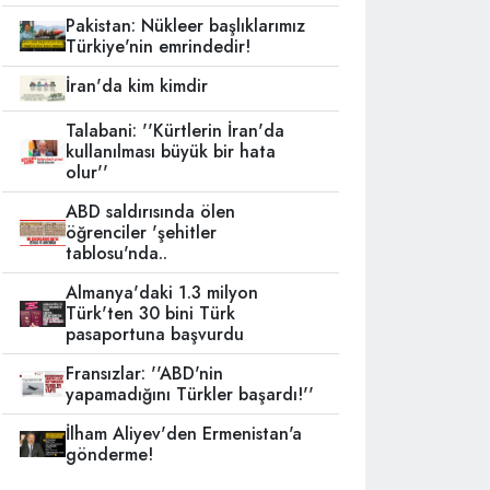
Pakistan: Nükleer başlıklarımız
Türkiye'nin emrindedir!
İran'da kim kimdir
Talabani: ''Kürtlerin İran'da
kullanılması büyük bir hata
olur''
ABD saldırısında ölen
öğrenciler 'şehitler
tablosu'nda..
Almanya'daki 1.3 milyon
Türk'ten 30 bini Türk
pasaportuna başvurdu
Fransızlar: ''ABD'nin
yapamadığını Türkler başardı!''
İlham Aliyev'den Ermenistan'a
gönderme!