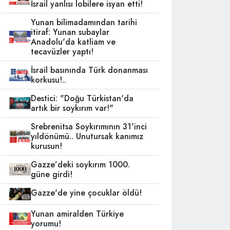
İsrail yanlısı lobilere isyan etti!
Yunan bilimadamından tarihi
itiraf: Yunan subaylar
Anadolu'da katliam ve
tecavüzler yaptı!
İsrail basınında Türk donanması
korkusu!..
Destici: "Doğu Türkistan'da
artık bir soykırım var!"
Srebrenitsa Soykırımının 31'inci
yıldönümü.. Unutursak kanımız
kurusun!
Gazze’deki soykırım 1000.
güne girdi!
Gazze'de yine çocuklar öldü!
Yunan amiralden Türkiye
yorumu!