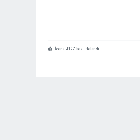
İçerik 4127 kez listelendi
#kraliçe
#ilanla
#şoför
#arıyor