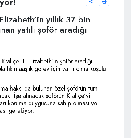
ıyor!
 Elizabeth’in yıllık 37 bin
an yatılı şoför aradığı
e Kraliçe II. Elizabeth’in şoför aradığı
dolarlık maaşlık görev için yatılı olma koşulu
yapma hakkı da bulunan özel şoförün tüm
nacak. İşe alınacak şoförün Kraliçe’yi
ları koruma duygusuna sahip olması ve
ası gerekiyor.