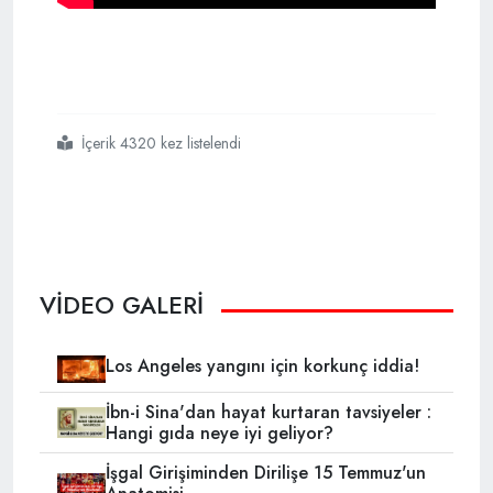
İçerik 4320 kez listelendi
#kanadalı
#bilimadamları
#denizatının
#doğumunu
#görüntüledi
VİDEO GALERİ
Los Angeles yangını için korkunç iddia!
İbn-i Sina'dan hayat kurtaran tavsiyeler :
Hangi gıda neye iyi geliyor?
İşgal Girişiminden Dirilişe 15 Temmuz'un