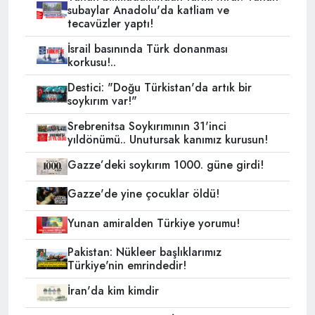
subaylar Anadolu'da katliam ve
tecavüzler yaptı!
İsrail basınında Türk donanması
korkusu!..
Destici: "Doğu Türkistan'da artık bir
soykırım var!"
Srebrenitsa Soykırımının 31'inci
yıldönümü.. Unutursak kanımız kurusun!
Gazze’deki soykırım 1000. güne girdi!
Gazze'de yine çocuklar öldü!
Yunan amiralden Türkiye yorumu!
Pakistan: Nükleer başlıklarımız
Türkiye'nin emrindedir!
İran'da kim kimdir