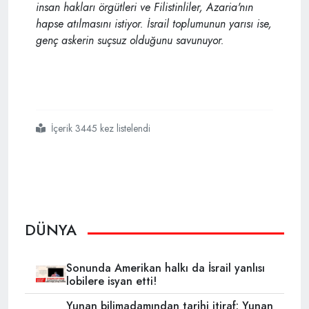
insan hakları örgütleri ve Filistinliler, Azaria'nın
hapse atılmasını istiyor. İsrail toplumunun yarısı ise,
genç askerin suçsuz olduğunu savunuyor.
İçerik 3445 kez listelendi
#israil
#yaralı filistinliyi kameralar önünde katleden israil askeri
DÜNYA
Sonunda Amerikan halkı da İsrail yanlısı
lobilere isyan etti!
Yunan bilimadamından tarihi itiraf: Yunan