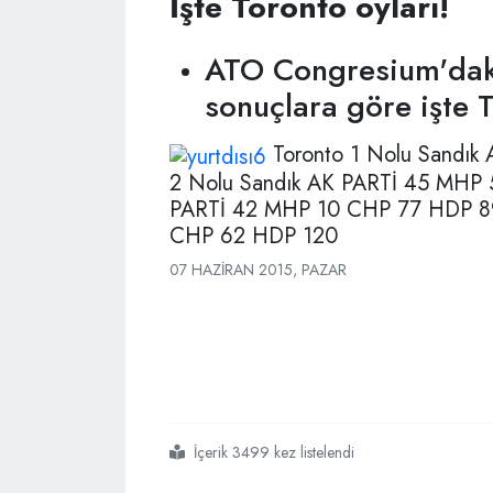
İşte Toronto oyları!
ATO Congresium'daki
sonuçlara göre işte
Toronto 1 Nolu Sandı
2 Nolu Sandık AK PARTİ 45 MHP
PARTİ 42 MHP 10 CHP 77 HDP 8
CHP 62 HDP 120
07 HAZIRAN 2015, PAZAR
İçerik 3499 kez listelendi
#işte
#toronto
#oyları