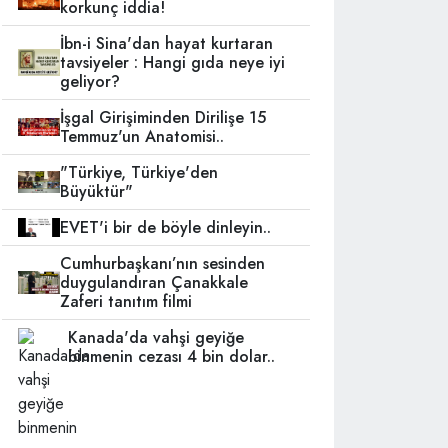
korkunç iddia!
İbn-i Sina'dan hayat kurtaran
tavsiyeler : Hangi gıda neye iyi
geliyor?
İşgal Girişiminden Dirilişe 15
Temmuz'un Anatomisi..
"Türkiye, Türkiye'den
Büyüktür"
EVET'i bir de böyle dinleyin..
Cumhurbaşkanı’nın sesinden
duygulandıran Çanakkale
Zaferi tanıtım filmi
Kanada'da vahşi geyiğe
binmenin cezası 4 bin dolar..