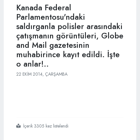
Kanada Federal
Parlamentosu'ndaki
saldırganla polisler arasındaki
çatışmanın görüntüleri, Globe
and Mail gazetesinin
muhabirince kayıt edildi. İşte
o anlar!..
22 EKIM 2014, ÇARŞAMBA
İçerik 3305 kez listelendi
#işte
#kanada
#parlamentosundaki
#çatışma
#görüntüleri