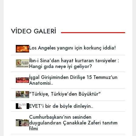
VİDEO GALERİ
Los Angeles yangını için korkunç iddia!
İbn-i Sina'dan hayat kurtaran tavsiyeler :
Hangi gıda neye iyi geliyor?
İşgal Girişiminden Dirilişe 15 Temmuz'un
Anatomisi..
"Türkiye, Türkiye'den Büyüktür"
EVET'i bir de böyle dinleyin..
Cumhurbaşkanı’nın sesinden
duygulandıran Çanakkale Zaferi tanıtım
filmi