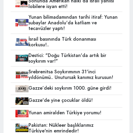
Sonunda Amerikan halkı da İsrail yanlısı
lobilere isyan etti!
Yunan bilimadamından tarihi itiraf: Yunan
subaylar Anadolu'da katliam ve
tecavüzler yaptı!
İsrail basınında Türk donanması
korkusu!..
Destici: "Doğu Türkistan'da artık bir
soykırım var!"
Srebrenitsa Soykırımının 31'inci
yıldönümü.. Unutursak kanımız kurusun!
Gazze’deki soykırım 1000. güne girdi!
Gazze'de yine çocuklar öldü!
Yunan amiralden Türkiye yorumu!
Pakistan: Nükleer başlıklarımız
Türkiye'nin emrindedir!