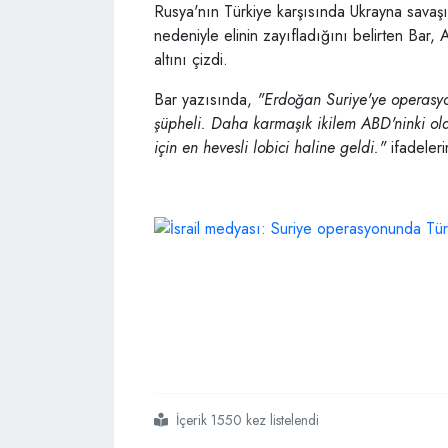
Rusya'nın Türkiye karşısında Ukrayna savaşı
nedeniyle elinin zayıfladığını belirten Ba
altını çizdi.
Bar yazısında,
"Erdoğan Suriye'ye operasyon
şüpheli. Daha karmaşık ikilem ABD'ninki olac
için en hevesli lobici haline geldi."
ifadeleri
İçerik 1550 kez listelendi
#israil
#medyası
#suriye
#operasyonunda
#türkiyeyi
#durduracak
#güç
#yok