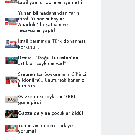
İsrail yanlısı lobilere isyan etti!
Yunan bilimadamından tarihi
itiraf: Yunan subaylar
Anadolu'da katliam ve
tecavüzler yaptı!
İsrail basınında Türk donanması
korkusu!..
Destici: "Doğu Türkistan'da
artık bir soykırım var!"
Srebrenitsa Soykırımının 31'inci
yıldönümü.. Unutursak kanımız
kurusun!
Gazze’deki soykırım 1000.
güne girdi!
Gazze'de yine çocuklar öldü!
Yunan amiralden Türkiye
yorumu!