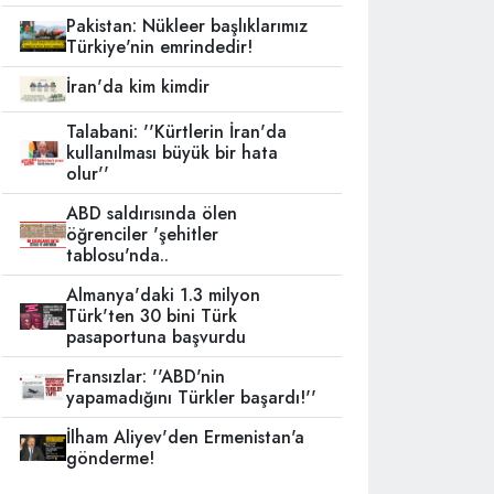
Pakistan: Nükleer başlıklarımız
Türkiye'nin emrindedir!
İran'da kim kimdir
Talabani: ''Kürtlerin İran'da
kullanılması büyük bir hata
olur''
ABD saldırısında ölen
öğrenciler 'şehitler
tablosu'nda..
Almanya'daki 1.3 milyon
Türk'ten 30 bini Türk
pasaportuna başvurdu
Fransızlar: ''ABD'nin
yapamadığını Türkler başardı!''
İlham Aliyev'den Ermenistan'a
gönderme!