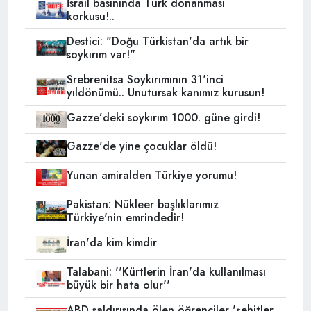
İsrail basınında Türk donanması
korkusu!..
Destici: "Doğu Türkistan'da artık bir
soykırım var!"
Srebrenitsa Soykırımının 31'inci
yıldönümü.. Unutursak kanımız kurusun!
Gazze’deki soykırım 1000. güne girdi!
Gazze'de yine çocuklar öldü!
Yunan amiralden Türkiye yorumu!
Pakistan: Nükleer başlıklarımız
Türkiye'nin emrindedir!
İran'da kim kimdir
Talabani: ''Kürtlerin İran'da kullanılması
büyük bir hata olur''
ABD saldırısında ölen öğrenciler 'şehitler