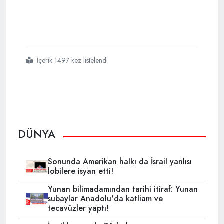
İçerik 1497 kez listelendi
#israil
#f 35lere
#güvenmiyor
#11
#savaş
#uçağını
#inceleyecekler
DÜNYA
Sonunda Amerikan halkı da İsrail yanlısı
lobilere isyan etti!
Yunan bilimadamından tarihi itiraf: Yunan
subaylar Anadolu'da katliam ve
tecavüzler yaptı!