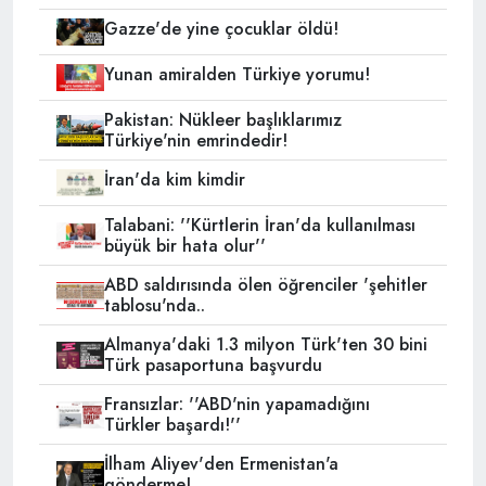
Gazze'de yine çocuklar öldü!
Yunan amiralden Türkiye yorumu!
Pakistan: Nükleer başlıklarımız
Türkiye'nin emrindedir!
İran'da kim kimdir
Talabani: ''Kürtlerin İran'da kullanılması
büyük bir hata olur''
ABD saldırısında ölen öğrenciler 'şehitler
tablosu'nda..
Almanya'daki 1.3 milyon Türk'ten 30 bini
Türk pasaportuna başvurdu
Fransızlar: ''ABD'nin yapamadığını
Türkler başardı!''
İlham Aliyev'den Ermenistan'a
gönderme!