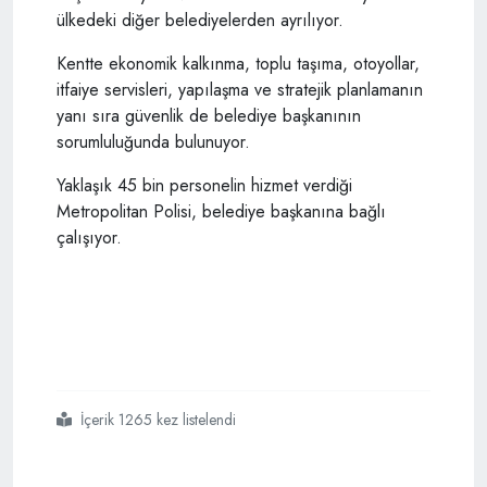
ülkedeki diğer belediyelerden ayrılıyor.
Kentte ekonomik kalkınma, toplu taşıma, otoyollar,
itfaiye servisleri, yapılaşma ve stratejik planlamanın
yanı sıra güvenlik de belediye başkanının
sorumluluğunda bulunuyor.
Yaklaşık 45 bin personelin hizmet verdiği
Metropolitan Polisi, belediye başkanına bağlı
çalışıyor.
İçerik 1265 kez listelendi
#iskoçyanın
#müslüman
#başbakanı
#resmi
#konutta
#namaz
#kıldırdı