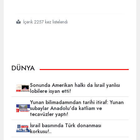
İçerik 2257 kez listelendi
#ingilizlerin
#afrika
#analizi
#fransa
#out
#yeni
#güç
#türkiye
DÜNYA
Sonunda Amerikan halkı da İsrail yanlısı
lobilere isyan etti!
Yunan bilimadamından tarihi itiraf: Yunan
subaylar Anadolu'da katliam ve
tecavüzler yaptı!
İsrail basınında Türk donanması
korkusu!..