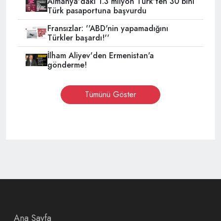
Almanya'daki 1.3 milyon Türk'ten 30 bini
Türk pasaportuna başvurdu
Fransızlar: ''ABD'nin yapamadığını
Türkler başardı!''
İlham Aliyev'den Ermenistan'a
gönderme!
Tümünü Göster
Ana Sayfa