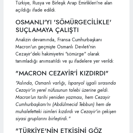
Türkiye, Rusya ve Birleşik Arap Emirlikleri'ne alan
açıldığı ifade edildi.
OSMANLI'YI 'SÖMÜRGECİLİKLE'
SUÇLAMAYA ÇALIŞTI
Analizin devamında, Fransa Cumhurbaşkanı
Macron'un geçmişte Osmanlı Devleti'nin
Cezayir'deki hakimiyetini "sömürge" olarak
tanımladığı anımsatıldı ve şu ifadelere yer verildi:
"MACRON CEZAYİR'İ KIZDIRDI"
"Aslında, Osmanlı varlığı, İspanyol işgali sırasında
Cezayir'in yerel nüfusunun talebi üzerine geldi.
Macron'un tarihi yeniden yazması, hem Cezayir
Cumhurbaşkanı'nı (Abdülmecid Tebbun) hem de
muhalefetteki isimleri kızdırdı ve Cezayir'in çekişen
siyasi gruplarını birleştirdi."
"TÜRKİYE'NİN ETKİSİNİ GÖZ