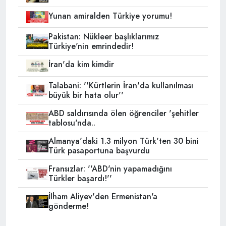
Yunan amiralden Türkiye yorumu!
Pakistan: Nükleer başlıklarımız
Türkiye'nin emrindedir!
İran'da kim kimdir
Talabani: ''Kürtlerin İran'da kullanılması
büyük bir hata olur''
ABD saldırısında ölen öğrenciler 'şehitler
tablosu'nda..
Almanya'daki 1.3 milyon Türk'ten 30 bini
Türk pasaportuna başvurdu
Fransızlar: ''ABD'nin yapamadığını
Türkler başardı!''
İlham Aliyev'den Ermenistan'a
gönderme!