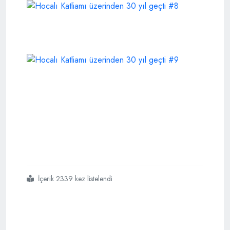
İçerik 2339 kez listelendi
#hocalı
#katliamı
#üzerinden
#30
#yıl
#geçti