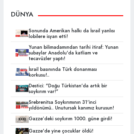
DÜNYA
Sonunda Amerikan halkı da İsrail yanlısı
lobilere isyan etti!
Yunan bilimadamından tarihi itiraf: Yunan
subaylar Anadolu'da katliam ve
tecavüzler yaptı!
İsrail basınında Türk donanması
korkusu!..
Destici: "Doğu Türkistan'da artık bir
soykırım var!"
Srebrenitsa Soykırımının 31'inci
yıldönümü.. Unutursak kanımız kurusun!
Gazze’deki soykırım 1000. güne girdi!
Gazze'de yine çocuklar öldü!