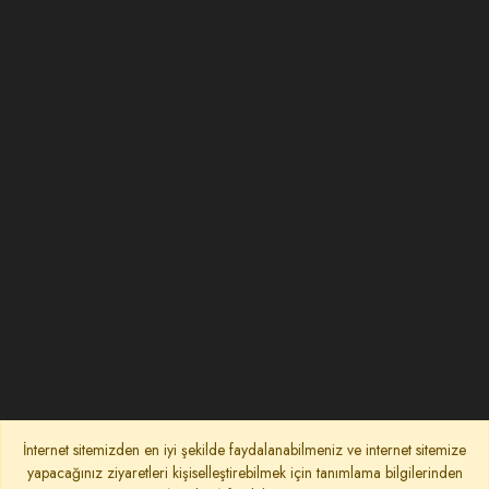
İnternet sitemizden en iyi şekilde faydalanabilmeniz ve internet sitemize
yapacağınız ziyaretleri kişiselleştirebilmek için tanımlama bilgilerinden