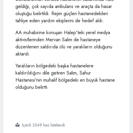
geldiği, çok sayıda ambulans ve araçta da hasar
oluştuğu belirtildi. Rejim güçleri hastanedekileri
tahliye eden yardım ekiplerini de hedef aldı.
AA muhabirine konuşan Halep'teki yerel medya
aktivistlerinden Mervan Salim de hastaneye
düzenlenen saldırıda ölü ve yaralıların olduğunu
aktardı.
Yaralıların bölgedeki başka hastanelere
kaldırıldığını dile getiren Salim, Sahur
Hastanesi'nin muhalif bölgedeki en büyük hastane
olduğunu belirtti.
İçerik 3549 kez listelendi
#suriye
#halep
#hastaneye saldırı