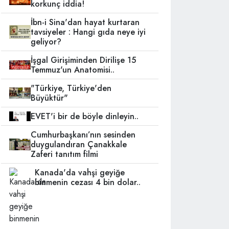
korkunç iddia!
İbn-i Sina'dan hayat kurtaran
tavsiyeler : Hangi gıda neye iyi
geliyor?
İşgal Girişiminden Dirilişe 15
Temmuz'un Anatomisi..
"Türkiye, Türkiye'den
Büyüktür"
EVET'i bir de böyle dinleyin..
Cumhurbaşkanı’nın sesinden
duygulandıran Çanakkale
Zaferi tanıtım filmi
Kanada'da vahşi geyiğe
binmenin cezası 4 bin dolar..