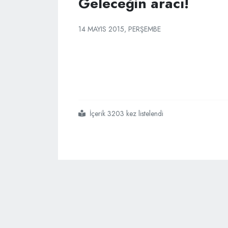
Geleceğin aracı!
14 MAYIS 2015, PERŞEMBE
İçerik 3203 kez listelendi
#geleceğin
#aracı