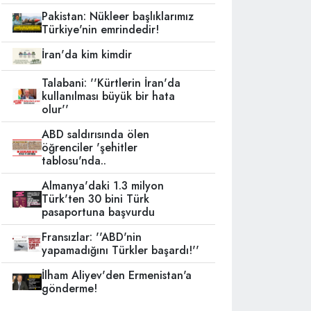
Pakistan: Nükleer başlıklarımız
Türkiye'nin emrindedir!
İran'da kim kimdir
Talabani: ''Kürtlerin İran'da
kullanılması büyük bir hata
olur''
ABD saldırısında ölen
öğrenciler 'şehitler
tablosu'nda..
Almanya'daki 1.3 milyon
Türk'ten 30 bini Türk
pasaportuna başvurdu
Fransızlar: ''ABD'nin
yapamadığını Türkler başardı!''
İlham Aliyev'den Ermenistan'a
gönderme!