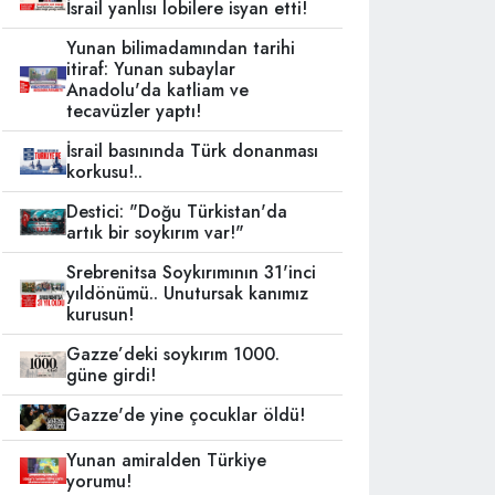
İsrail yanlısı lobilere isyan etti!
Yunan bilimadamından tarihi
itiraf: Yunan subaylar
Anadolu'da katliam ve
tecavüzler yaptı!
İsrail basınında Türk donanması
korkusu!..
Destici: "Doğu Türkistan'da
artık bir soykırım var!"
Srebrenitsa Soykırımının 31'inci
yıldönümü.. Unutursak kanımız
kurusun!
Gazze’deki soykırım 1000.
güne girdi!
Gazze'de yine çocuklar öldü!
Yunan amiralden Türkiye
yorumu!