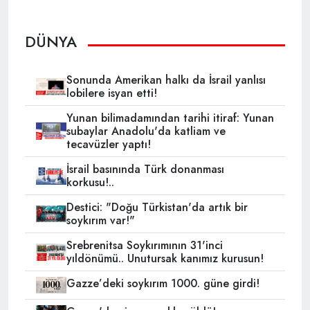
DÜNYA
Sonunda Amerikan halkı da İsrail yanlısı
lobilere isyan etti!
Yunan bilimadamından tarihi itiraf: Yunan
subaylar Anadolu'da katliam ve
tecavüzler yaptı!
İsrail basınında Türk donanması
korkusu!..
Destici: "Doğu Türkistan'da artık bir
soykırım var!"
Srebrenitsa Soykırımının 31'inci
yıldönümü.. Unutursak kanımız kurusun!
Gazze’deki soykırım 1000. güne girdi!