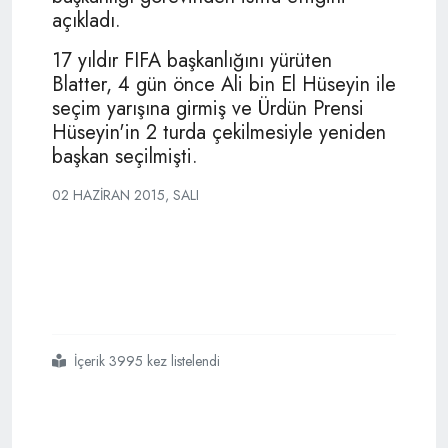
açıkladı.
17 yıldır FIFA başkanlığını yürüten
Blatter, 4 gün önce Ali bin El Hüseyin ile
seçim yarışına girmiş ve Ürdün Prensi
Hüseyin'in 2 turda çekilmesiyle yeniden
başkan seçilmişti.
02 HAZIRAN 2015, SALI
İçerik 3995 kez listelendi
#fıfada
#sular
#durulmuyor