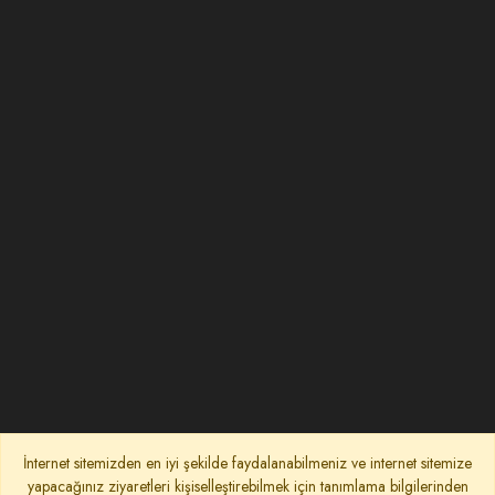
İnternet sitemizden en iyi şekilde faydalanabilmeniz ve internet sitemize
yapacağınız ziyaretleri kişiselleştirebilmek için tanımlama bilgilerinden