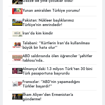
Gazze'de yine çocuklar öldü!
Yunan amiralden Türkiye yorumu!
Pakistan: Nükleer başlıklarımız
Türkiye'nin emrindedir!
İran'da kim kimdir
Talabani: ''Kürtlerin İran'da kullanılması
büyük bir hata olur''
ABD saldırısında ölen öğrenciler 'şehitler
tablosu'nda..
Almanya'daki 1.3 milyon Türk'ten 30 bini
Türk pasaportuna başvurdu
Fransızlar: ''ABD'nin yapamadığını
Türkler başardı!''
İlham Aliyev'den Ermenistan'a
gönderme!