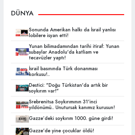
DÜNYA
Sonunda Amerikan halkı da İsrail yanlısı
lobilere isyan etti!
Yunan bilimadamından tarihi itiraf: Yunan
subaylar Anadolu'da katliam ve
tecavüzler yaptı!
İsrail basınında Türk donanması
korkusu!..
Destici: "Doğu Türkistan'da artık bir
soykırım var!"
Srebrenitsa Soykırımının 31'inci
yıldönümü.. Unutursak kanımız kurusun!
Gazze’deki soykırım 1000. güne girdi!
Gazze'de yine çocuklar öldü!