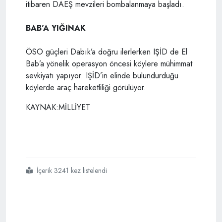
itibaren DAEŞ mevzileri bombalanmaya başladı.
BAB'A YIĞINAK
ÖSO güçleri Dabık’a doğru ilerlerken IŞİD de El
Bab’a yönelik operasyon öncesi köylere mühimmat
sevkiyatı yapıyor. IŞİD’in elinde bulundurduğu
köylerde araç hareketliliği görülüyor.
KAYNAK:MİLLİYET
İçerik 3241 kez listelendi
#suriye ordusu
#el bab
#suriye ordusu da el bab için operasyon hazırlığı yaparken
#suriye ordusunun elit birliği olan
#