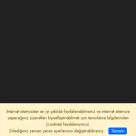
İnternet sitemizden en iyi şekilde faydalanabilmeniz ve internet sitemize
yapacağınız ziyaretleri kişiselleştirebilmek için tanımlama bilgilerinden
(cookies) faydalanıyoruz.
Dilediğiniz zaman çerez ayarlarınızı değiştirebilirsiniz.
Tamam