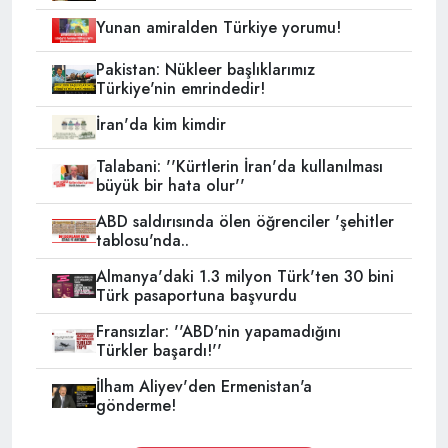
Yunan amiralden Türkiye yorumu!
Pakistan: Nükleer başlıklarımız
Türkiye'nin emrindedir!
İran'da kim kimdir
Talabani: ''Kürtlerin İran'da kullanılması
büyük bir hata olur''
ABD saldırısında ölen öğrenciler 'şehitler
tablosu'nda..
Almanya'daki 1.3 milyon Türk'ten 30 bini
Türk pasaportuna başvurdu
Fransızlar: ''ABD'nin yapamadığını
Türkler başardı!''
İlham Aliyev'den Ermenistan'a
gönderme!