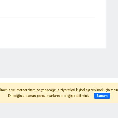
ydınlatma Metni
Reklam
Haber Gönder
lmeniz ve internet sitemize yapacağınız ziyaretleri kişiselleştirebilmek için ta
Dilediğiniz zaman çerez ayarlarınızı değiştirebilirsiniz.
Tamam