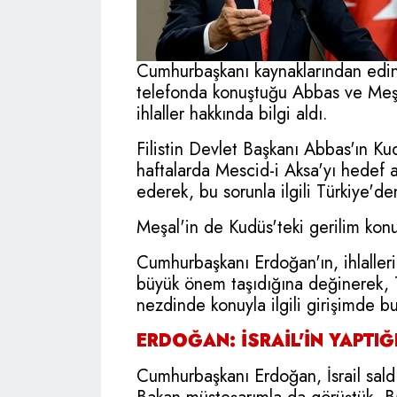
Cumhurbaşkanı kaynaklarından edin
telefonda konuştuğu Abbas ve Meşa
ihlaller hakkında bilgi aldı.
Filistin Devlet Başkanı Abbas'ın Ku
haftalarda Mescid-i Aksa'yı hedef al
ederek, bu sorunla ilgili Türkiye'de
Meşal'in de Kudüs'teki gerilim konus
Cumhurbaşkanı Erdoğan'ın, ihlaller
büyük önem taşıdığına değinerek, 
nezdinde konuyla ilgili girişimde bul
ERDOĞAN: İSRAİL'İN YAPTIĞ
Cumhurbaşkanı Erdoğan, İsrail saldır