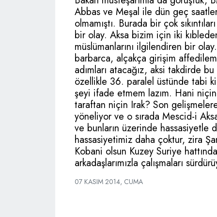
Bakan müsteşarımla da görüştük, BM
Abbas ve Meşal ile dün geç saatler
olmamıştı. Burada bir çok sıkıntılar
bir olay. Aksa bizim için iki kıbled
müslümanlarını ilgilendiren bir olay
barbarca, alçakça girişim affedil
adımları atacağız, aksi takdirde bu
özellikle 36. paralel üstünde tabi ki
şeyi ifade etmem lazım. Hani niçin
taraftan niçin Irak? Son gelişmeler
yöneliyor ve o sırada Mescid-i Aksa
ve bunların üzerinde hassasiyetle d
hassasiyetimiz daha çoktur, zira Ş
Kobani olsun Kuzey Suriye hattında
arkadaşlarımızla çalışmaları sürdür
07 KASIM 2014, CUMA