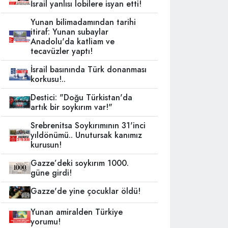
İsrail yanlısı lobilere isyan etti!
Yunan bilimadamından tarihi
itiraf: Yunan subaylar
Anadolu'da katliam ve
tecavüzler yaptı!
İsrail basınında Türk donanması
korkusu!..
Destici: "Doğu Türkistan'da
artık bir soykırım var!"
Srebrenitsa Soykırımının 31'inci
yıldönümü.. Unutursak kanımız
kurusun!
Gazze’deki soykırım 1000.
güne girdi!
Gazze'de yine çocuklar öldü!
Yunan amiralden Türkiye
yorumu!