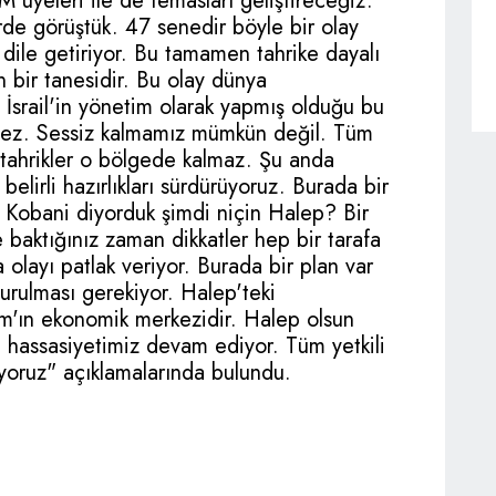
 üyeleri ile de temasları geliştireceğiz.
de görüştük. 47 senedir böyle bir olay
ı dile getiriyor. Bu tamamen tahrike dayalı
en bir tanesidir. Bu olay dünya
. İsrail'in yönetim olarak yapmış olduğu bu
emez. Sessiz kalmamız mümkün değil. Tüm
 tahrikler o bölgede kalmaz. Şu anda
 belirli hazırlıkları sürdürüyoruz. Burada bir
 Kobani diyorduk şimdi niçin Halep? Bir
e baktığınız zaman dikkatler hep bir tarafa
 olayı patlak veriyor. Burada bir plan var
urulması gerekiyor. Halep'teki
am'ın ekonomik merkezidir. Halep olsun
 hassasiyetimiz devam ediyor. Tüm yetkili
üyoruz" açıklamalarında bulundu.