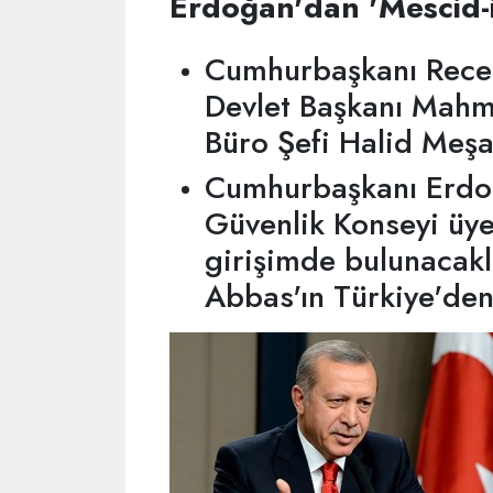
Erdoğan'dan 'Mescid-i
Cumhurbaşkanı Recep
Devlet Başkanı Mah
Büro Şefi Halid Meşal
Cumhurbaşkanı Erdoğ
Güvenlik Konseyi üyel
girişimde bulunacakla
Abbas'ın Türkiye'den