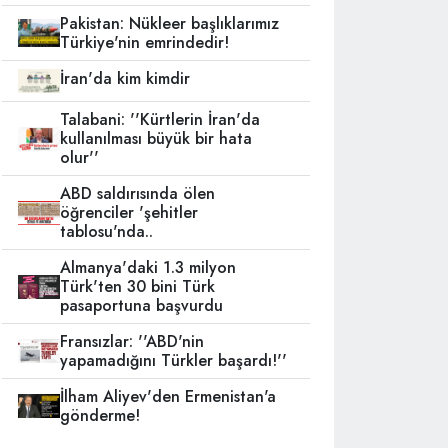
Pakistan: Nükleer başlıklarımız
Türkiye'nin emrindedir!
İran'da kim kimdir
Talabani: ''Kürtlerin İran'da
kullanılması büyük bir hata
olur''
ABD saldırısında ölen
öğrenciler 'şehitler
tablosu'nda..
Almanya'daki 1.3 milyon
Türk'ten 30 bini Türk
pasaportuna başvurdu
Fransızlar: ''ABD'nin
yapamadığını Türkler başardı!''
İlham Aliyev'den Ermenistan'a
gönderme!