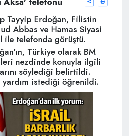
 Aksa' telefonu
 Tayyip Erdoğan, Filistin
mud Abbas ve Hamas Siyasi
 ile telefonda görüştü.
an'ın, Türkiye olarak BM
eri nezdinde konuyla ilgili
rını söylediği belirtildi.
 yardım istediği öğrenildi.