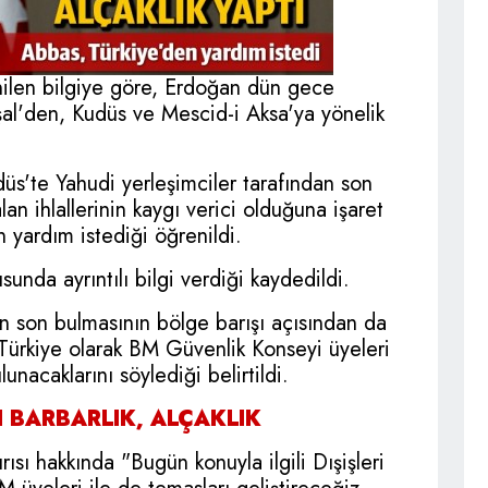
ilen bilgiye göre, Erdoğan dün gece
l'den, Kudüs ve Mescid-i Aksa'ya yönelik
düs'te Yahudi yerleşimciler tarafından son
an ihlallerinin kaygı verici olduğuna işaret
n yardım istediği öğrenildi.
unda ayrıntılı bilgi verdiği kaydedildi.
in son bulmasının bölge barışı açısından da
Türkiye olarak BM Güvenlik Konseyi üyeleri
unacaklarını söylediği belirtildi.
I BARBARLIK, ALÇAKLIK
ısı hakkında "Bugün konuyla ilgili Dışişleri