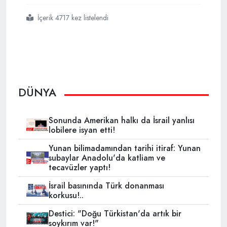
İçerik 4717 kez listelendi
#erdoğan
#bakanlar
#kuruluna
#başkanlık
#edeceğim
DÜNYA
Sonunda Amerikan halkı da İsrail yanlısı
lobilere isyan etti!
Yunan bilimadamından tarihi itiraf: Yunan
subaylar Anadolu'da katliam ve
tecavüzler yaptı!
İsrail basınında Türk donanması
korkusu!..
Destici: "Doğu Türkistan'da artık bir
soykırım var!"