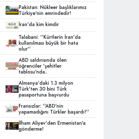
Pakistan: Nükleer başlıklarımız
Türkiye'nin emrindedir!
İran'da kim kimdir
Talabani: ''Kürtlerin İran'da
kullanılması büyük bir hata
olur''
ABD saldırısında ölen
öğrenciler 'şehitler
tablosu'nda..
Almanya'daki 1.3 milyon
Türk'ten 30 bini Türk
pasaportuna başvurdu
Fransızlar: ''ABD'nin
yapamadığını Türkler başardı!''
İlham Aliyev'den Ermenistan'a
gönderme!