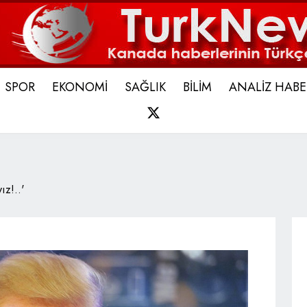
SPOR
EKONOMİ
SAĞLIK
BİLİM
ANALİZ HABE
X
ız!..'