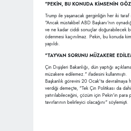
"PEKİN, BU KONUDA KİMSENİN GÖ
Trump ile yaşanacak gerginliğin her iki tara
"Ancak müstakbel ABD Başkanı'nın oynadığı
ve ne kadar ciddi sonuçlar doğurabilecek bi
ödenmesi kaçınılmaz. Pekin, bu konuda ki
yapıldı.
"TAYVAN SORUNU MÜZAKERE EDİLE
Çin Dışişleri Bakanlığı, dün yaptığı açıkl
müzakere edilemez." ifadesini kullanmıştı.
Başkanlık görevini 20 Ocak'ta devralmaya h
verdiği demeçte, "Tek Çin Politikası da dah
yatırılabileceğini, çözüm için Pekin'in para p
tavırlarının belirleyici olacağını" söylemişti.