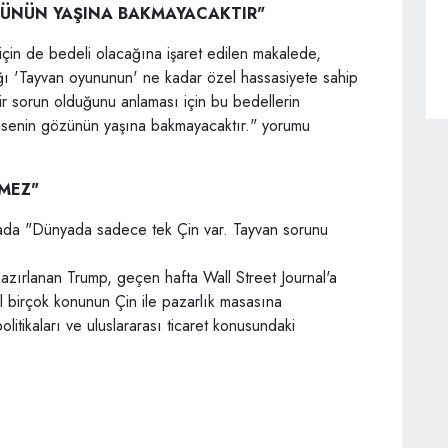
ZÜNÜN YAŞINA BAKMAYACAKTIR"
f için de bedeli olacağına işaret edilen makalede,
 'Tayvan oyununun' ne kadar özel hassasiyete sahip
r sorun olduğunu anlaması için bu bedellerin
msenin gözünün yaşına bakmayacaktır." yorumu
MEZ"
amada "Dünyada sadece tek Çin var. Tayvan sorunu
azırlanan Trump, geçen hafta Wall Street Journal'a
il birçok konunun Çin ile pazarlık masasına
olitikaları ve uluslararası ticaret konusundaki