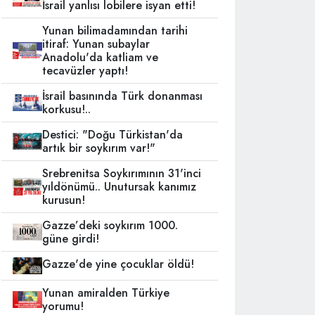
İsrail yanlısı lobilere isyan etti!
Yunan bilimadamından tarihi
itiraf: Yunan subaylar
Anadolu'da katliam ve
tecavüzler yaptı!
İsrail basınında Türk donanması
korkusu!..
Destici: "Doğu Türkistan'da
artık bir soykırım var!"
Srebrenitsa Soykırımının 31'inci
yıldönümü.. Unutursak kanımız
kurusun!
Gazze’deki soykırım 1000.
güne girdi!
Gazze'de yine çocuklar öldü!
Yunan amiralden Türkiye
yorumu!