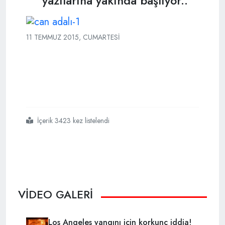
yazılarına yakında başlıyor..
11 TEMMUZ 2015, CUMARTESI
İçerik 3423 kez listelendi
#can
#adalı
#yakında
#turknews cade
VİDEO GALERİ
Los Angeles yangını için korkunç iddia!