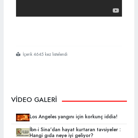
İçerik 4645 kez listelendi
#bizim
#de
#korkumuz
#yok
VİDEO GALERİ
Los Angeles yangını için korkunç iddia!
İbn-i Sina'dan hayat kurtaran tavsiyeler :
Hangi gıda neye iyi geliyor?