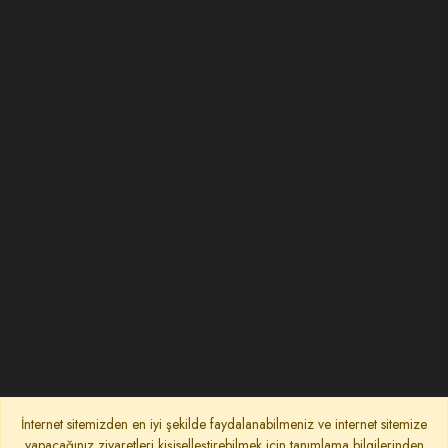
İnternet sitemizden en iyi şekilde faydalanabilmeniz ve internet sitemize
yapacağınız ziyaretleri kişiselleştirebilmek için tanımlama bilgilerinden