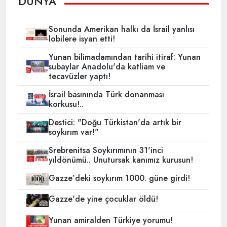
DÜNYA
Sonunda Amerikan halkı da İsrail yanlısı
lobilere isyan etti!
Yunan bilimadamından tarihi itiraf: Yunan
subaylar Anadolu'da katliam ve
tecavüzler yaptı!
İsrail basınında Türk donanması
korkusu!..
Destici: "Doğu Türkistan'da artık bir
soykırım var!"
Srebrenitsa Soykırımının 31'inci
yıldönümü.. Unutursak kanımız kurusun!
Gazze’deki soykırım 1000. güne girdi!
Gazze'de yine çocuklar öldü!
Yunan amiralden Türkiye yorumu!