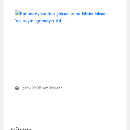
İçerik 2308 kez listelendi
#batı
#medyasından
#çalışanlarına
#filistin
#talimatı
#yok
#sayın
#görmeyin