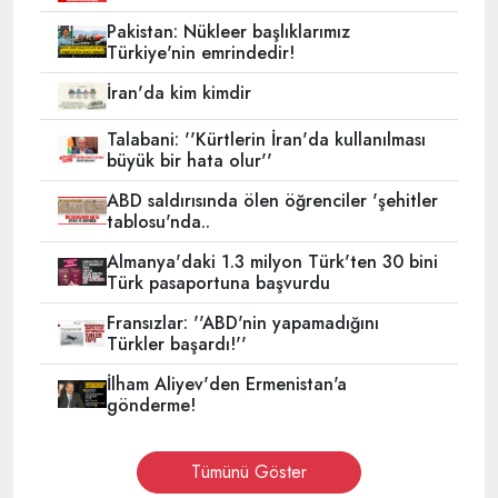
Pakistan: Nükleer başlıklarımız
Türkiye'nin emrindedir!
İran'da kim kimdir
Talabani: ''Kürtlerin İran'da kullanılması
büyük bir hata olur''
ABD saldırısında ölen öğrenciler 'şehitler
tablosu'nda..
Almanya'daki 1.3 milyon Türk'ten 30 bini
Türk pasaportuna başvurdu
Fransızlar: ''ABD'nin yapamadığını
Türkler başardı!''
İlham Aliyev'den Ermenistan'a
gönderme!
Tümünü Göster