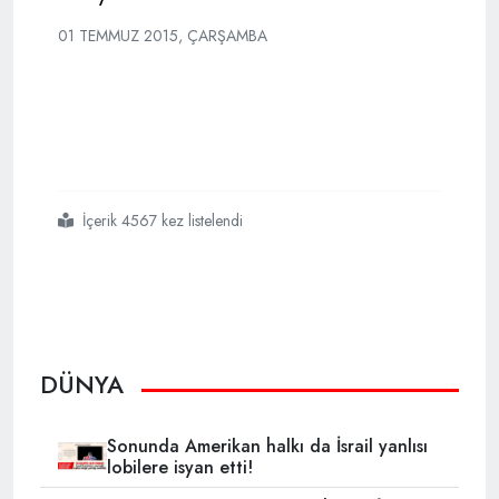
01 TEMMUZ 2015, ÇARŞAMBA
İçerik 4567 kez listelendi
#arda
#turan
#barcelonada
DÜNYA
Sonunda Amerikan halkı da İsrail yanlısı
lobilere isyan etti!