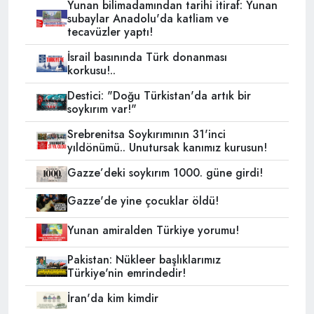
Yunan bilimadamından tarihi itiraf: Yunan
subaylar Anadolu'da katliam ve
tecavüzler yaptı!
İsrail basınında Türk donanması
korkusu!..
Destici: "Doğu Türkistan'da artık bir
soykırım var!"
Srebrenitsa Soykırımının 31'inci
yıldönümü.. Unutursak kanımız kurusun!
Gazze’deki soykırım 1000. güne girdi!
Gazze'de yine çocuklar öldü!
Yunan amiralden Türkiye yorumu!
Pakistan: Nükleer başlıklarımız
Türkiye'nin emrindedir!
İran'da kim kimdir