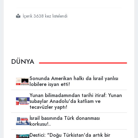
İçerik 3638 kez listelendi
#almanya
#hasat bayramı
#üç hilalli osmanlı sancağı
DÜNYA
Sonunda Amerikan halkı da İsrail yanlısı
lobilere isyan etti!
Yunan bilimadamından tarihi itiraf: Yunan
subaylar Anadolu'da katliam ve
tecavüzler yaptı!
İsrail basınında Türk donanması
korkusu!..
Destici: "Doğu Türkistan'da artık bir