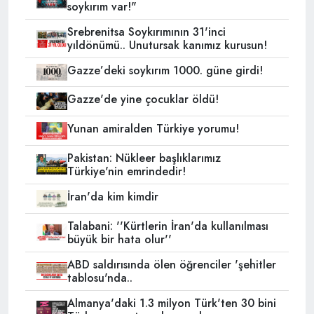
soykırım var!"
Srebrenitsa Soykırımının 31'inci
yıldönümü.. Unutursak kanımız kurusun!
Gazze’deki soykırım 1000. güne girdi!
Gazze'de yine çocuklar öldü!
Yunan amiralden Türkiye yorumu!
Pakistan: Nükleer başlıklarımız
Türkiye'nin emrindedir!
İran'da kim kimdir
Talabani: ''Kürtlerin İran'da kullanılması
büyük bir hata olur''
ABD saldırısında ölen öğrenciler 'şehitler
tablosu'nda..
Almanya'daki 1.3 milyon Türk'ten 30 bini