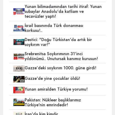
Yunan bilimadamından tarihi itiraf: Yunan
subaylar Anadolu'da katliam ve
tecavüzler yaptı!
İsrail basınında Türk donanması
korkusu!..
Destici: "Doğu Türkistan'da artık bir
soykırım var!"
Srebrenitsa Soykırımının 31'inci
yıldönümü.. Unutursak kanımız kurusun!
Gazze’deki soykırım 1000. güne girdi!
Gazze'de yine çocuklar öldü!
Yunan amiralden Türkiye yorumu!
Pakistan: Nükleer başlıklarımız
Türkiye'nin emrindedir!
İran'da kim kimdir