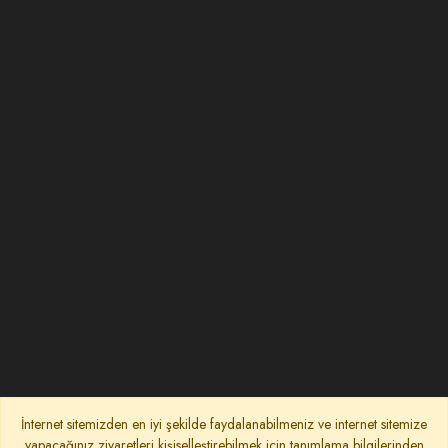
İnternet sitemizden en iyi şekilde faydalanabilmeniz ve internet sitemize
yapacağınız ziyaretleri kişiselleştirebilmek için tanımlama bilgilerinden