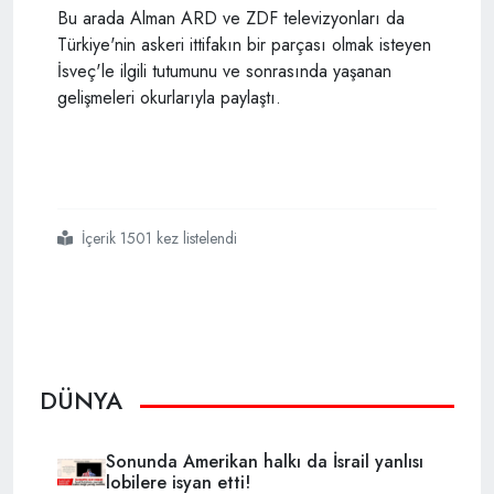
Bu arada Alman ARD ve ZDF televizyonları da
Türkiye'nin askeri ittifakın bir parçası olmak isteyen
İsveç'le ilgili tutumunu ve sonrasında yaşanan
gelişmeleri okurlarıyla paylaştı.
İçerik 1501 kez listelendi
#alman
#bild
#erdoğan
#her
#zamankinden
#daha
#güçlü
DÜNYA
Sonunda Amerikan halkı da İsrail yanlısı
lobilere isyan etti!